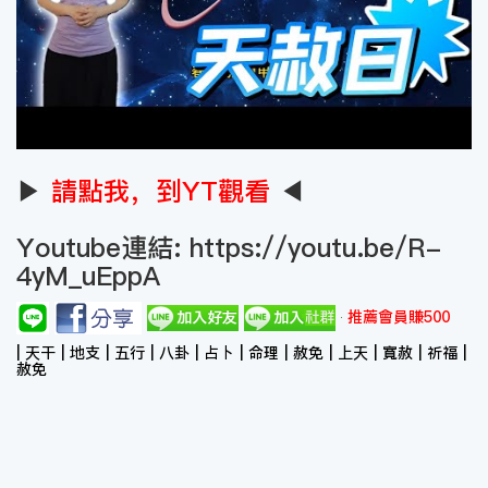
▶
請點我，到YT觀看
◀
Youtube連結:
https://youtu.be/R-
4yM_uEppA
推薦會員賺500
| 天干 | 地支 | 五行 | 八卦 | 占卜 | 命理 | 赦免 | 上天 | 寬赦 | 祈福 |
赦免