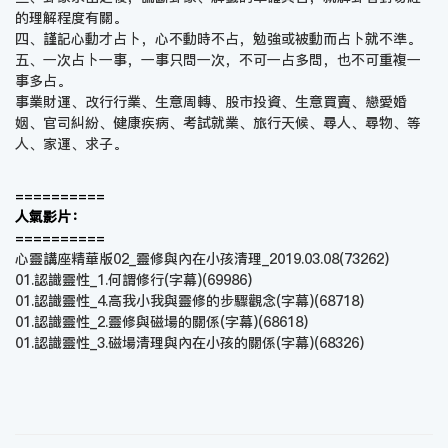
的理解程度有關。
四、謹記心動才占卜，心不動時不占，勉強或被動而占卜就不準。
五、一次占卜一事，一事只問一次，不可一占多問，也不可重複一
事多占。
事業財運、改行行業、生意周轉、股市投資、生意買賣、戀愛婚
姻、官司糾紛、健康疾病、考試就業、旅行天候、尋人、尋物、等
人、家運、求子。
==========
人氣影片：
==========
心靈講座精華版02_靈修與內在小孩清理_2019.03.08
(73262)
01.認識靈性_1.何謂修行(字幕)
(69986)
01.認識靈性_4.高我小我與靈修的步驟觀念(字幕)
(68718)
01.認識靈性_2.靈修與磁場的關係(字幕)
(68618)
01.認識靈性_3.磁場清理與內在小孩的關係(字幕)
(68326)