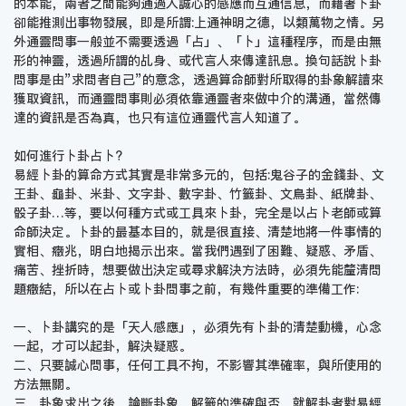
的本能，兩者之間能夠通過人誠心的感應而互通信息，而藉著卜卦
卻能推測出事物發展，即是所謂:上通神明之德，以類萬物之情。另
外通靈問事一般並不需要透過「占」、「卜」這種程序，而是由無
形的神靈，透過所謂的乩身、或代言人來傳達訊息。換句話說卜卦
問事是由”求問者自己”的意念，透過算命師對所取得的卦象解讀來
獲取資訊，而通靈問事則必須依靠通靈者來做中介的溝通，當然傳
達的資訊是否為真，也只有這位通靈代言人知道了。
如何進行卜卦占卜?
易經卜卦的算命方式其實是非常多元的，包括:鬼谷子的金錢卦、文
王卦、龜卦、米卦、文字卦、數字卦、竹籤卦、文鳥卦、紙牌卦、
骰子卦…等，要以何種方式或工具來卜卦，完全是以占卜老師或算
命師決定。卜卦的最基本目的，就是很直接、清楚地將一件事情的
實相、癥兆，明白地揭示出來。當我們遇到了困難、疑惑、矛盾、
痛苦、挫折時，想要做出決定或尋求解決方法時，必須先能釐清問
題癥結，所以在占卜或卜卦問事之前，有幾件重要的準備工作:
一、卜卦講究的是「天人感應」，必須先有卜卦的清楚動機，心念
一起，才可以起卦，解決疑惑。
二、只要誠心問事，任何工具不拘，不影響其準確率，與所使用的
方法無關。
三、卦象求出之後，論斷卦象、解籤的準確與否，就解卦者對易經