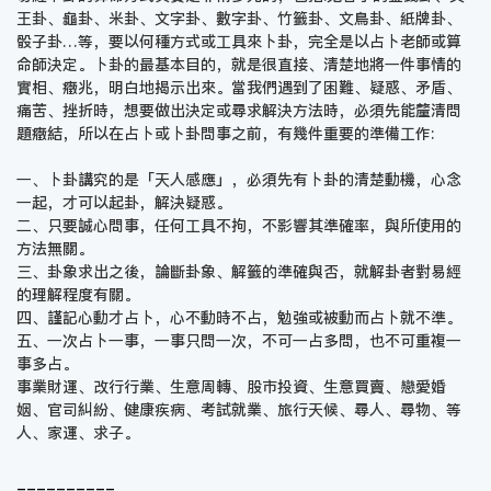
王卦、龜卦、米卦、文字卦、數字卦、竹籤卦、文鳥卦、紙牌卦、
骰子卦…等，要以何種方式或工具來卜卦，完全是以占卜老師或算
命師決定。卜卦的最基本目的，就是很直接、清楚地將一件事情的
實相、癥兆，明白地揭示出來。當我們遇到了困難、疑惑、矛盾、
痛苦、挫折時，想要做出決定或尋求解決方法時，必須先能釐清問
題癥結，所以在占卜或卜卦問事之前，有幾件重要的準備工作:
一、卜卦講究的是「天人感應」，必須先有卜卦的清楚動機，心念
一起，才可以起卦，解決疑惑。
二、只要誠心問事，任何工具不拘，不影響其準確率，與所使用的
方法無關。
三、卦象求出之後，論斷卦象、解籤的準確與否，就解卦者對易經
的理解程度有關。
四、謹記心動才占卜，心不動時不占，勉強或被動而占卜就不準。
五、一次占卜一事，一事只問一次，不可一占多問，也不可重複一
事多占。
事業財運、改行行業、生意周轉、股市投資、生意買賣、戀愛婚
姻、官司糾紛、健康疾病、考試就業、旅行天候、尋人、尋物、等
人、家運、求子。
==========