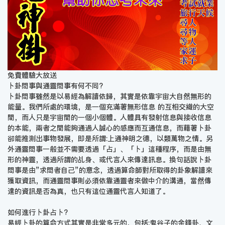
免費體驗大放送
卜卦問事與通靈問事有何不同?
卜卦問事雖然是以易經為解讀依歸，其實是依靠宇宙大自然無形的
能量。我們所處的環境，是一個充滿著無形信息 的互相交織的大空
間，而人只是宇宙間的一個小個體。人體具有發射信息與接收信息
的本能，兩者之間能夠通過人誠心的感應而互通信息，而藉著卜卦
卻能推測出事物發展，即是所謂:上通神明之德，以類萬物之情。另
外通靈問事一般並不需要透過「占」、「卜」這種程序，而是由無
形的神靈，透過所謂的乩身、或代言人來傳達訊息。換句話說卜卦
問事是由”求問者自己”的意念，透過算命師對所取得的卦象解讀來
獲取資訊，而通靈問事則必須依靠通靈者來做中介的溝通，當然傳
達的資訊是否為真，也只有這位通靈代言人知道了。
如何進行卜卦占卜?
易經卜卦的算命方式其實是非常多元的，包括:鬼谷子的金錢卦、文