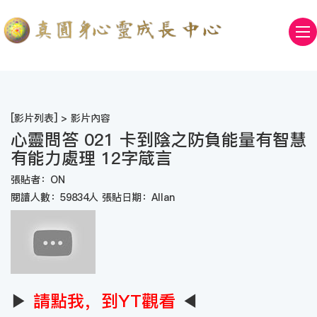
[
影片列表
] > 影片內容
心靈問答 021 卡到陰之防負能量有智慧
有能力處理 12字箴言
張貼者：ON
閱讀人數：59834人 張貼日期：Allan
▶
請點我，到YT觀看
◀