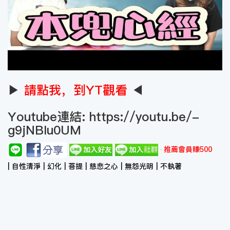
▶
請點我，到YT觀看
◀
Youtube連結:
https://youtu.be/-
g9jNBIu0UM
推薦會員賺500
| 自性清淨 | 幻化 | 菩提 | 慈悲之心 | 無怨光明 | 不執著