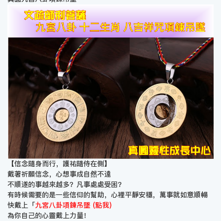
【信念隨身而行，護祐隨侍在側】
戴著祈願信念，心想事成自然不遠
不順遂的事越來越多？凡事處處受困？
有時候需要的是一些信仰的幫助，心裡平靜安穩，萬事就如意順暢
快戴上「
九宮八卦項鍊吊墜 (點我)
為你自己的心靈戴上力量！