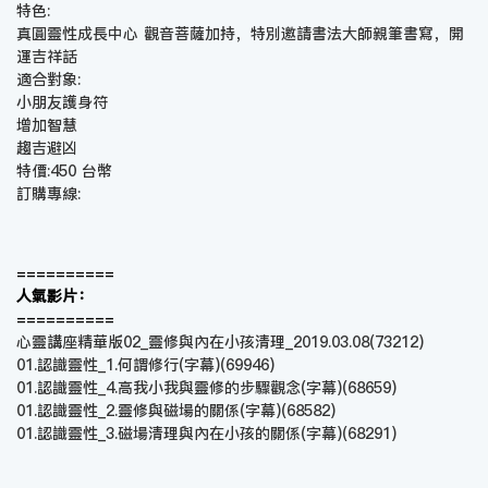
特色:
真圓靈性成長中心 觀音菩薩加持，特別邀請書法大師親筆書寫，開
運吉祥話
適合對象:
小朋友護身符
增加智慧
趨吉避凶
特價:450 台幣
訂購專線:
==========
人氣影片：
==========
心靈講座精華版02_靈修與內在小孩清理_2019.03.08
(73212)
01.認識靈性_1.何謂修行(字幕)
(69946)
01.認識靈性_4.高我小我與靈修的步驟觀念(字幕)
(68659)
01.認識靈性_2.靈修與磁場的關係(字幕)
(68582)
01.認識靈性_3.磁場清理與內在小孩的關係(字幕)
(68291)