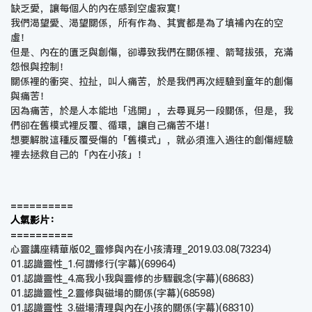
缺乏愛，讓每個人的內在感到空虛寂寞！
我們渴望愛、渴望關係，所有作為、其實都是為了填補內在的空
虛！
但是、內在的匱乏與創傷，卻導致我們在關係裡、箭弩拔張，充滿
怨恨與控制！
關係裡的衝突、拉扯，叫人痛苦，於是我們再次經驗到童年的創傷
與痛苦！
因為痛苦，於是人本能地「逃開」，去尋覓另一段關係，但是，我
們卻在舊模式裡反覆、循環，讓自己痛苦不堪！
想要解脫這種反覆受傷的「舊模式」，就必須進入過往的創傷經驗
裡去拯救自己的「內在小孩」！
==========
人氣影片：
==========
心靈講座精華版02_靈修與內在小孩清理_2019.03.08
(73234)
01.認識靈性_1.何謂修行(字幕)
(69964)
01.認識靈性_4.高我小我與靈修的步驟觀念(字幕)
(68683)
01.認識靈性_2.靈修與磁場的關係(字幕)
(68598)
01.認識靈性_3.磁場清理與內在小孩的關係(字幕)
(68310)