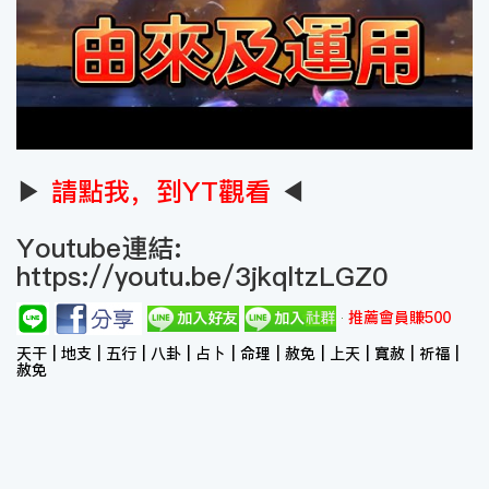
▶
請點我，到YT觀看
◀
Youtube連結:
https://youtu.be/3jkqltzLGZ0
推薦會員賺500
天干 | 地支 | 五行 | 八卦 | 占卜 | 命理 | 赦免 | 上天 | 寬赦 | 祈福 |
赦免