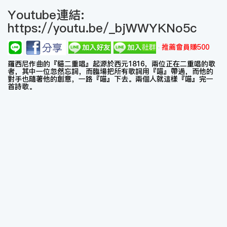
Youtube連結:
https://youtu.be/_bjWWYKNo5c
推薦會員賺500
羅西尼作曲的『貓二重唱』起源於西元1816，兩位正在二重唱的歌
者，其中一位忽然忘詞，而臨場把所有歌詞用『喵』帶過，而他的
對手也隨著他的創意，一路『喵』下去。兩個人就這樣『喵』完一
首詩歌。