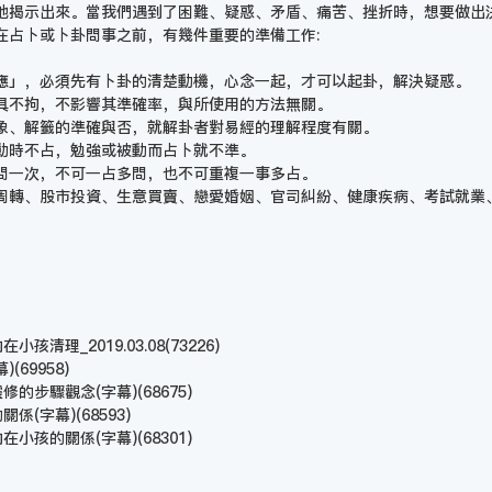
地揭示出來。當我們遇到了困難、疑惑、矛盾、痛苦、挫折時，想要做出
在占卜或卜卦問事之前，有幾件重要的準備工作:
應」，必須先有卜卦的清楚動機，心念一起，才可以起卦，解決疑惑。
具不拘，不影響其準確率，與所使用的方法無關。
象、解籤的準確與否，就解卦者對易經的理解程度有關。
動時不占，勉強或被動而占卜就不準。
問一次，不可一占多問，也不可重複一事多占。
周轉、股市投資、生意買賣、戀愛婚姻、官司糾紛、健康疾病、考試就業
孩清理_2019.03.08
(73226)
幕)
(69958)
靈修的步驟觀念(字幕)
(68675)
的關係(字幕)
(68593)
內在小孩的關係(字幕)
(68301)