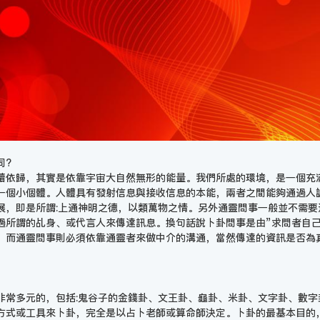
同?
讀依歸，其實是依靠宇宙大自然無形的能量。我們所處的環境，是一個充
一個小個體。人體具有發射信息與接收信息的本能，兩者之間能夠通過人
展，即是所謂:上通神明之德，以類萬物之情。另外通靈問事一般並不需要
過所謂的乩身、或代言人來傳達訊息。換句話說卜卦問事是由”求問者自己
，而通靈問事則必須依靠通靈者來做中介的溝通，當然傳達的資訊是否為
非常多元的，包括:鬼谷子的金錢卦、文王卦、龜卦、米卦、文字卦、數字
方式或工具來卜卦，完全是以占卜老師或算命師決定。卜卦的最基本目的