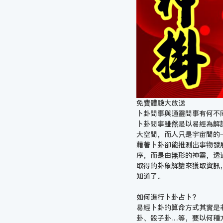
免費體驗大放送
卜卦問事與通靈問事有何不
卜卦問事雖然是以易經為解
大空間，而人只是宇宙間的
藉著卜卦卻能推測出事物發
序，而是由無形的神靈，透
取得的卦象解讀來獲取資訊
知道了。
如何進行卜卦占卜?
易經卜卦的算命方式其實是
卦、骰子卦…等，要以何種