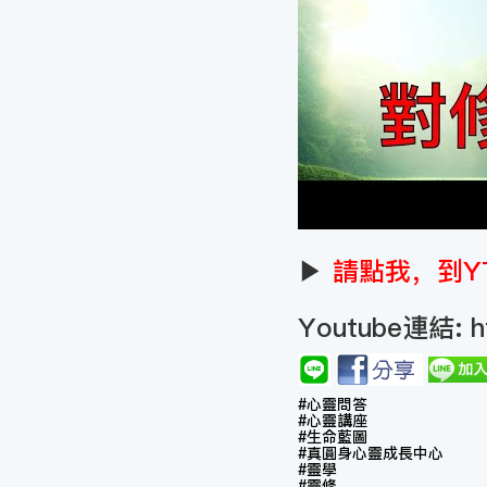
▶
請點我，到Y
Youtube連結:
h
#心靈問答
#心靈講座
#生命藍圖
#真圓身心靈成長中心
#靈學​
#靈修