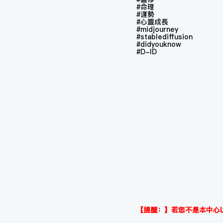
#命理
#運勢
#心靈成長
#midjourney
#stablediffusion
#didyouknow
#D-ID
【提醒：】若您不是本中心L