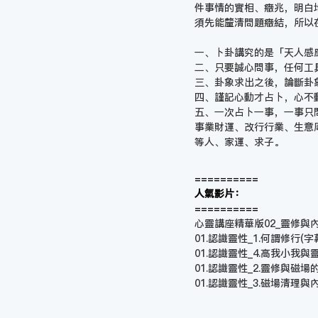
件事情的實相、癥兆，明白
須先能釐清問題癥結，所以
一、卜卦講究的是「天人感
二、只要誠心問事，任何工
三、卦象求出之後，論斷卦
四、謹記心動才占卜，心不
五、一次占卜一事，一事只
事業財運、改行行業、生意
等人、家運、求子。
==========
人氣影片：
==========
心靈講座精華版02_靈修與內在小
01.認識靈性_1.何謂修行(字
01.認識靈性_4.高我小我與
01.認識靈性_2.靈修與磁場
01.認識靈性_3.磁場清理與