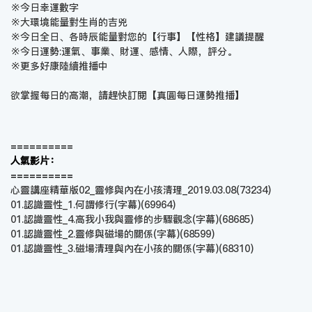
※今日幸運數字
※大環境能量對生肖的吉兇
※今日全日、各時辰能量對您的【行事】【性格】建議提醒
※今日運勢:運氣、事業、財運、感情、人際，評分。
※更多好康陸續推播中
欲掌握每日的高潮，請趕快訂閱【
真圓每日運勢推播
】
==========
人氣影片：
==========
心靈講座精華版02_靈修與內在小孩清理_2019.03.08
(73234)
01.認識靈性_1.何謂修行(字幕)
(69964)
01.認識靈性_4.高我小我與靈修的步驟觀念(字幕)
(68685)
01.認識靈性_2.靈修與磁場的關係(字幕)
(68599)
01.認識靈性_3.磁場清理與內在小孩的關係(字幕)
(68310)