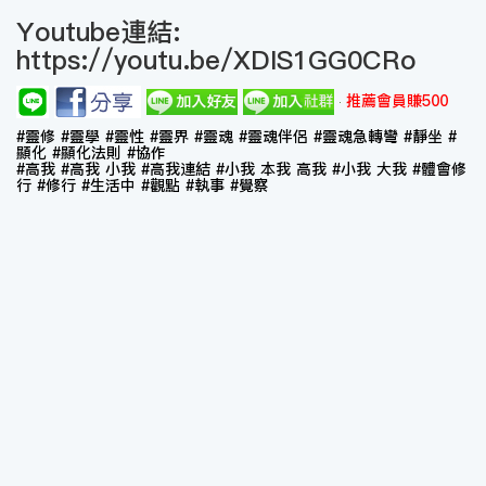
Youtube連結:
https://youtu.be/XDIS1GG0CRo
推薦會員賺500
#靈修 #靈學 #靈性 #靈界 #靈魂 #靈魂伴侶 #靈魂急轉彎 #靜坐 #
顯化 #顯化法則 #協作
#高我 #高我 小我 #高我連結 #小我 本我 高我 #小我 大我 #體會修
行 #修行 #生活中 #觀點 #執事 #覺察