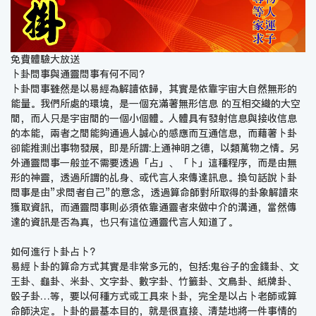
免費體驗大放送
卜卦問事與通靈問事有何不同?
卜卦問事雖然是以易經為解讀依歸，其實是依靠宇宙大自然無形的
能量。我們所處的環境，是一個充滿著無形信息 的互相交織的大空
間，而人只是宇宙間的一個小個體。人體具有發射信息與接收信息
的本能，兩者之間能夠通過人誠心的感應而互通信息，而藉著卜卦
卻能推測出事物發展，即是所謂:上通神明之德，以類萬物之情。另
外通靈問事一般並不需要透過「占」、「卜」這種程序，而是由無
形的神靈，透過所謂的乩身、或代言人來傳達訊息。換句話說卜卦
問事是由”求問者自己”的意念，透過算命師對所取得的卦象解讀來
獲取資訊，而通靈問事則必須依靠通靈者來做中介的溝通，當然傳
達的資訊是否為真，也只有這位通靈代言人知道了。
如何進行卜卦占卜?
易經卜卦的算命方式其實是非常多元的，包括:鬼谷子的金錢卦、文
王卦、龜卦、米卦、文字卦、數字卦、竹籤卦、文鳥卦、紙牌卦、
骰子卦…等，要以何種方式或工具來卜卦，完全是以占卜老師或算
命師決定。卜卦的最基本目的，就是很直接、清楚地將一件事情的