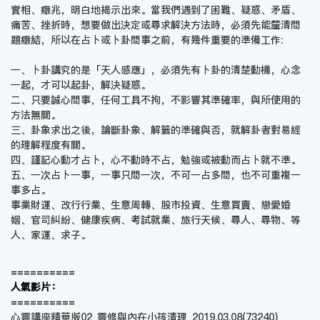
實相、癥兆，明白地揭示出來。當我們遇到了困難、疑惑、矛盾、
痛苦、挫折時，想要做出決定或尋求解決方法時，必須先能釐清問
題癥結，所以在占卜或卜卦問事之前，有幾件重要的準備工作:
一、卜卦講究的是「天人感應」，必須先有卜卦的清楚動機，心念
一起，才可以起卦，解決疑惑。
二、只要誠心問事，任何工具不拘，不影響其準確率，與所使用的
方法無關。
三、卦象求出之後，論斷卦象、解籤的準確與否，就解卦者對易經
的理解程度有關。
四、謹記心動才占卜，心不動時不占，勉強或被動而占卜就不準。
五、一次占卜一事，一事只問一次，不可一占多問，也不可重複一
事多占。
事業財運、改行行業、生意周轉、股市投資、生意買賣、戀愛婚
姻、官司糾紛、健康疾病、考試就業、旅行天候、尋人、尋物、等
人、家運、求子。
==========
人氣影片：
==========
心靈講座精華版02_靈修與內在小孩清理_2019.03.08
(73240)