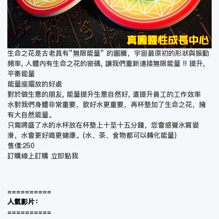
生命之花是古老具有”無限能量” 的圖騰，宇宙最原初的形狀與振動
頻率, 人體內有生命之花的密碼, 讓我們重新連接無限能量 !! 提升,
平衡能量
能量座擺放的好處
對於做生意的朋友, 能量提升生意自然好, 還提升員工的工作效率
水對我們身體非常重要，飲好水更重要，再杯墊加了生命之花，擁
有大自然能量。
只需將盛了水的水杯放在杯墊上十至十五分鐘，您會感覺水質變
滑，水會更好喝更健康。(水、茶、食物都可以轉化能量)
售價:250
訂購線上訂購
立即點我
==========
人氣影片：
==========