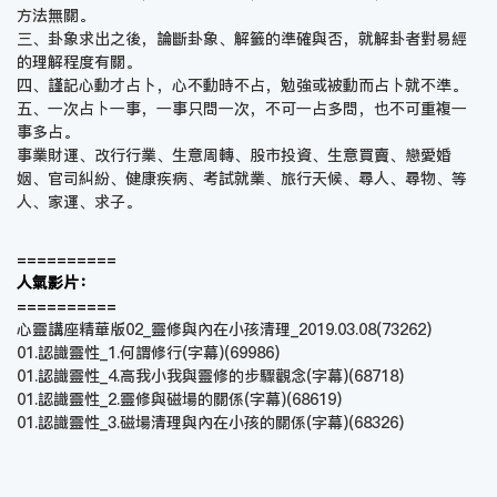
方法無關。
三、卦象求出之後，論斷卦象、解籤的準確與否，就解卦者對易經
的理解程度有關。
四、謹記心動才占卜，心不動時不占，勉強或被動而占卜就不準。
五、一次占卜一事，一事只問一次，不可一占多問，也不可重複一
事多占。
事業財運、改行行業、生意周轉、股市投資、生意買賣、戀愛婚
姻、官司糾紛、健康疾病、考試就業、旅行天候、尋人、尋物、等
人、家運、求子。
==========
人氣影片：
==========
心靈講座精華版02_靈修與內在小孩清理_2019.03.08
(73262)
01.認識靈性_1.何謂修行(字幕)
(69986)
01.認識靈性_4.高我小我與靈修的步驟觀念(字幕)
(68718)
01.認識靈性_2.靈修與磁場的關係(字幕)
(68619)
01.認識靈性_3.磁場清理與內在小孩的關係(字幕)
(68326)