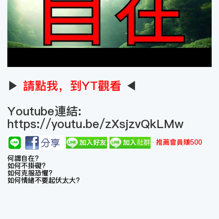
▶
請點我，到YT觀看
◀
Youtube連結:
https://youtu.be/zXsjzvQkLMw
推薦會員賺500
何謂自在?
如何不掛礙?
如何克服恐懼?
如何情緒不要起伏太大?