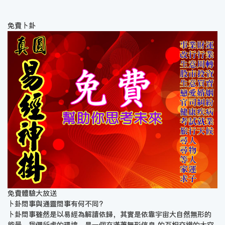
免費卜卦
免費體驗大放送
卜卦問事與通靈問事有何不同?
卜卦問事雖然是以易經為解讀依歸，其實是依靠宇宙大自然無形的