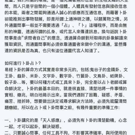
能量。我們所處的環境，是一個充滿著無形信息 的互相交織的大空
間，而人只是宇宙間的一個小個體。人體具有發射信息與接收信息
的本能，兩者之間能夠通過人誠心的感應而互通信息，而藉著卜卦
卻能推測出事物發展，即是所謂:上通神明之德，以類萬物之情。另
外通靈問事一般並不需要透過「占」、「卜」這種程序，而是由無
形的神靈，透過所謂的乩身、或代言人來傳達訊息。換句話說卜卦
問事是由”求問者自己”的意念，透過算命師對所取得的卦象解讀來
獲取資訊，而通靈問事則必須依靠通靈者來做中介的溝通，當然傳
達的資訊是否為真，也只有這位通靈代言人知道了。
如何進行卜卦占卜?
易經卜卦的算命方式其實是非常多元的，包括:鬼谷子的金錢卦、文
王卦、龜卦、米卦、文字卦、數字卦、竹籤卦、文鳥卦、紙牌卦、
骰子卦…等，要以何種方式或工具來卜卦，完全是以占卜老師或算
命師決定。卜卦的最基本目的，就是很直接、清楚地將一件事情的
實相、癥兆，明白地揭示出來。當我們遇到了困難、疑惑、矛盾、
痛苦、挫折時，想要做出決定或尋求解決方法時，必須先能釐清問
題癥結，所以在占卜或卜卦問事之前，有幾件重要的準備工作:
一、卜卦講究的是「天人感應」，必須先有卜卦的清楚動機，心念
一起，才可以起卦，解決疑惑。
二、只要誠心問事，任何工具不拘，不影響其準確率，與所使用的