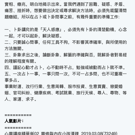
實相、癥兆，明白地揭示出來。當我們遇到了困難、疑惑、矛盾、
痛苦、挫折時，想要做出決定或尋求解決方法時，必須先能釐清問
題癥結，所以在占卜或卜卦問事之前，有幾件重要的準備工作:
一、卜卦講究的是「天人感應」，必須先有卜卦的清楚動機，心念
一起，才可以起卦，解決疑惑。
二、只要誠心問事，任何工具不拘，不影響其準確率，與所使用的
方法無關。
三、卦象求出之後，論斷卦象、解籤的準確與否，就解卦者對易經
的理解程度有關。
四、謹記心動才占卜，心不動時不占，勉強或被動而占卜就不準。
五、一次占卜一事，一事只問一次，不可一占多問，也不可重複一
事多占。
事業財運、改行行業、生意周轉、股市投資、生意買賣、戀愛婚
姻、官司糾紛、健康疾病、考試就業、旅行天候、尋人、尋物、等
人、家運、求子。
==========
人氣影片：
==========
心靈講座精華版02_靈修與內在小孩清理_2019.03.08
(73249)