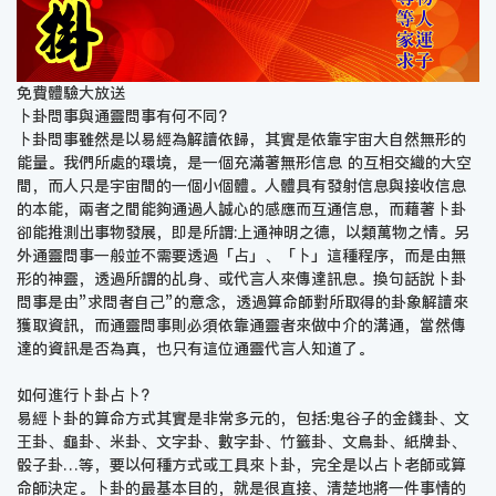
免費體驗大放送
卜卦問事與通靈問事有何不同?
卜卦問事雖然是以易經為解讀依歸，其實是依靠宇宙大自然無形的
能量。我們所處的環境，是一個充滿著無形信息 的互相交織的大空
間，而人只是宇宙間的一個小個體。人體具有發射信息與接收信息
的本能，兩者之間能夠通過人誠心的感應而互通信息，而藉著卜卦
卻能推測出事物發展，即是所謂:上通神明之德，以類萬物之情。另
外通靈問事一般並不需要透過「占」、「卜」這種程序，而是由無
形的神靈，透過所謂的乩身、或代言人來傳達訊息。換句話說卜卦
問事是由”求問者自己”的意念，透過算命師對所取得的卦象解讀來
獲取資訊，而通靈問事則必須依靠通靈者來做中介的溝通，當然傳
達的資訊是否為真，也只有這位通靈代言人知道了。
如何進行卜卦占卜?
易經卜卦的算命方式其實是非常多元的，包括:鬼谷子的金錢卦、文
王卦、龜卦、米卦、文字卦、數字卦、竹籤卦、文鳥卦、紙牌卦、
骰子卦…等，要以何種方式或工具來卜卦，完全是以占卜老師或算
命師決定。卜卦的最基本目的，就是很直接、清楚地將一件事情的