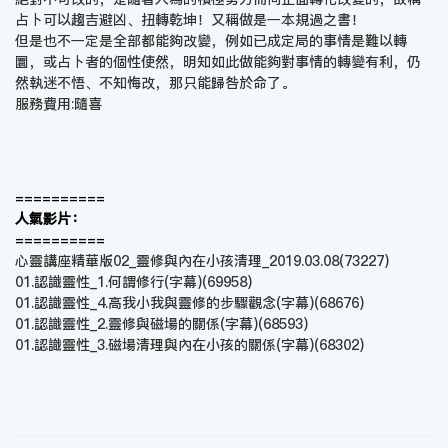
占卜可以趨吉避凶、扭轉乾坤！又稱做是一本規過之書！
但是也不一定是全部都能夠改變，例如已成定局的事情是難以轉
圜，或占卜者的個性使然，明知如此做能夠對事情的轉變有利，仍
然執迷不悟、不知悔改，那只能歸咎於命了。
服務費用:隨喜
==========
人氣影片：
==========
心靈講座精華版02_靈修與內在小孩清理_2019.03.08
(73227)
01.認識靈性_1.何謂修行(字幕)
(69958)
01.認識靈性_4.高我小我與靈修的步驟觀念(字幕)
(68676)
01.認識靈性_2.靈修與磁場的關係(字幕)
(68593)
01.認識靈性_3.磁場清理與內在小孩的關係(字幕)
(68302)