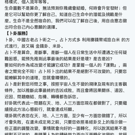
格模式、個人流年等等。
生命靈數不是算命，無法預測你幾歲會結婚，何時會升官發財；但
是它可以幫助你更了解自己，知道自己生命中的潛能及挑戰是什
麼。生命不是全然宿命的，我們可以在了解自己後，用自由意志做
出符合自己內心意願的選擇。
【卜卦服務】
卜卦，中國古老占卜術之一。占卜方式多 利用擲錢幣或捻白米 的方
式進行，故又稱 金錢卦、米卦。
占卜不是算命，是斷事，是斷一個人在日常生活中所遭遇之任何疑
難困惑，能預先推測此事最後的結果是好是壞？是吉是凶？
要如何的作為或改變才能讓它成功？是掌握一個人的『運勢』，兩
者之間完全不同！占卜所卜出的結果不是絕對不可改變的，只要您
能暸解其中的道理，您就會釋懷的。
占卜是針對您所問之事，按照宇宙人生不變的規律及現有的主客觀
條件，加以推斷此事最終的吉凶成敗，而且會將因果關係、遠因、
近因、問題癥結、危機、轉機都告訴您。
好卦就代表此一問題在天、地、人三方面您現在都做對了，只要繼
續按此方法心態前行，就會達成所願。
壞卦就代表您在天、地、人三方面，至少有一方面您做錯了，所以
才會失敗，在還未成定局之前，只要您依照易經卦爻上的指示做一
些正面的調整改變，事情就會向好的一面轉化，所以說其結果不是
絕對不可改的，是隨著人為的積極努力而向正面轉化改變的，故稱