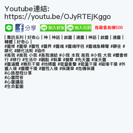
Youtube連結:
https://youtu.be/OJyRTEjKggo
推薦會員賺500
| 專訪系列 | 好奇心 | 神 | 神話 | 啟靈 | 通靈 | 神話 | 啟靈 | 通靈 |
轉體 | 好奇心 |
#靈修 #靈學 #靈性 #靈界 #靈魂 #靈魂伴侶 #靈魂急轉彎 #靜坐 #
顯化 #顯化法則 #協作
#高我 #高我 小我 #高我連結 #小我 本我 高我 #小我 大我 #體會修
行 #修行 #生活中 #觀點 #執事 #覺察 #先天靈 #後天靈
#靈逼體 #無形干擾 #地縛靈 #能量衝擊 #能量干擾 #磁場干擾 #外
靈入侵 #靈體干擾 #靈性入侵 #保護傘 #危機保護
#心路歷程分享
#心靈問答
#心靈講座
#生命藍圖