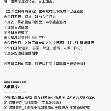
項，協助您逢凶化吉，吉上加吉。
【真圓每日運勢推播】每天都有以下訊息可以觀看喔
※每日五行、祿神、財神方位訊息
※穿衣、飾品顏色的提醒，為您趨吉避凶
※理髮吉兇提醒
※今日幸運數字
※大環境能量對生肖的吉兇
※今日全日、各時辰能量對您的【行事】【性格】建議提醒
※今日運勢:運氣、事業、財運、感情、人際，評分。
※更多好康陸續推播中
欲掌握每日的高潮，請趕快訂閱【
真圓每日運勢推播
】
==========
人氣影片：
==========
心靈講座精華版02_靈修與內在小孩清理_2019.03.08
(73226)
01.認識靈性_1.何謂修行(字幕)
(69958)
01.認識靈性_4.高我小我與靈修的步驟觀念(字幕)
(68675)