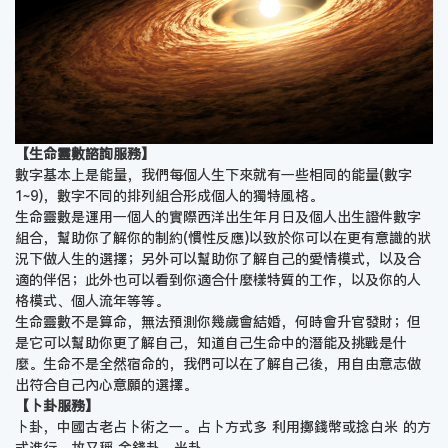
【生命靈數諮詢服務】
數字基本上是能量，我們每個人生下來就有一些相同的能量(數字
1~9)，數字不同的排列組合形成個人的獨特風格。
生命靈數是運用一個人的實際西洋出生年月日及個人出生證件數字
組合，幫助你了解你的制約(慣性反應)以致於你可以在更有意識的狀
況下做人生的選擇；另外可以幫助你了解自己的愛情模式，以及合
適的伴侶；此外也可以看到你適合什麼樣特質的工作，以及你的人
格模式、個人流年等等。
生命靈數不是算命，無法預測你幾歲會結婚，何時會升官發財；但
是它可以幫助你更了解自己，知道自己生命中的潛能及挑戰是什
麼。生命不是全然宿命的，我們可以在了解自己後，用自由意志做
出符合自己內心意願的選擇。
【卜卦服務】
卜卦，中國古老占卜術之一。占卜方式多 利用擲錢幣或捻白米 的方
式進行，故又稱 金錢卦、米卦。