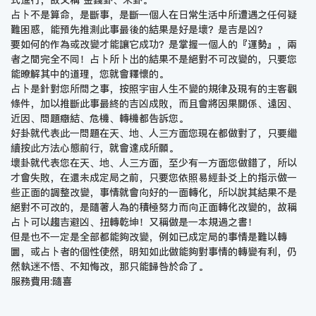
占卜不是算命，是斷事，是斷一個人在日常生活中所遭遇之任何疑
難困惑，能預先推測此事最後的結果是好是壞？是吉是凶？
要如何的作為或改變才能讓它成功？是掌握一個人的『運勢』，兩
者之間完全不同！占卜所卜出的結果不是絕對不可改變的，只要您
能暸解其中的道理，您就會釋懷的。
占卜是針對您所問之事，按照宇宙人生不變的規律及現有的主客觀
條件，加以推斷此事最終的吉凶成敗，而且會將因果關係、遠因、
近因、問題癥結、危機、轉機都告訴您。
好卦就代表此一問題在天、地、人三方面您現在都做對了，只要繼
續按此方法心態前行，就會達成所願。
壞卦就代表您在天、地、人三方面，至少有一方面您做錯了，所以
才會失敗，在還未成定局之前，只要您依照易經卦爻上的指示做一
些正面的調整改變，事情就會向好的一面轉化，所以說其結果不是
絕對不可改的，是隨著人為的積極努力而向正面轉化改變的，故稱
占卜可以趨吉避凶、扭轉乾坤！又稱做是一本規過之書！
但是也不一定是全部都能夠改變，例如已成定局的事情是難以轉
圜，或占卜者的個性使然，明知如此做能夠對事情的轉變有利，仍
然執迷不悟、不知悔改，那只能歸咎於命了。
服務費用:隨喜