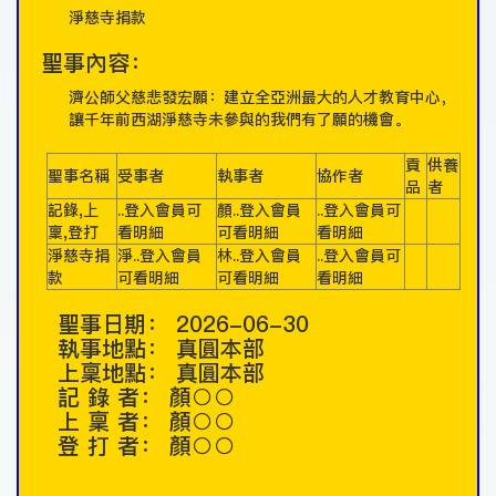
淨慈寺捐款
聖事內容：
濟公師父慈悲發宏願：建立全亞洲最大的人才教育中心，
讓千年前西湖淨慈寺未參與的我們有了願的機會。
貢
供養
聖事名稱
受事者
執事者
協作者
品
者
記錄,上
..登入會員可
顏..登入會員
..登入會員可
稟,登打
看明細
可看明細
看明細
淨慈寺捐
淨..登入會員
林..登入會員
..登入會員可
款
可看明細
可看明細
看明細
聖事日期：
2026-06-30
執事地點：
真圓本部
上稟地點：
真圓本部
記 錄 者：
顏○○
上 稟 者：
顏○○
登 打 者：
顏○○