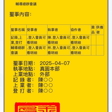
輔導總群會議
聖事內容：
貢
供養
聖事名稱
受事者
執事者
協作者
品
者
記錄,上
..登入會員可
陳..登入會員可
..登入會員可
稟,登打
看明細
看明細
看明細
輔導總群
..登入會員可
林..登入會員可
..登入會員可
會議
看明細
看明細
看明細
聖事日期：
2025-04-07
執事地點：
真圓本部
上稟地點：
外部
記 錄 者：
陳○○
上 稟 者：
陳○○
登 打 者：
陳○○