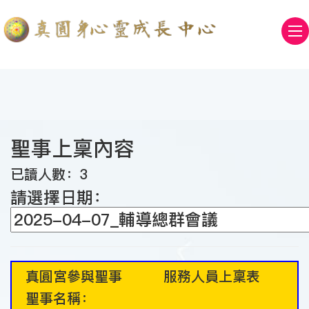
聖事上稟內容
已讀人數：3
請選擇日期：
真圓宮參與聖事 服務人員上稟表
聖事名稱：