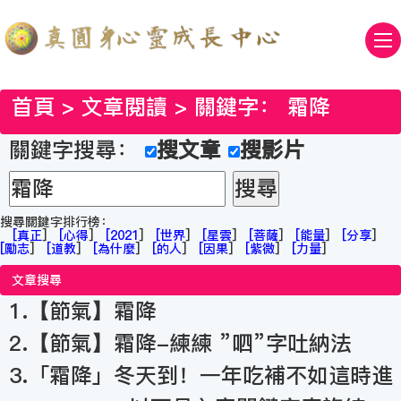
首頁
>
文章閱讀
> 關鍵字：
霜降
關鍵字搜尋：
搜文章
搜影片
搜尋關鍵字排行榜：
[
真正
]
[
心得
]
[
2021
]
[
世界
]
[
星雲
]
[
菩薩
]
[
能量
]
[
分享
]
[
勵志
]
[
道教
]
[
為什麼
]
[
的人
]
[
因果
]
[
紫微
]
[
力量
]
文章搜尋
1.【節氣】霜降
2.【節氣】霜降-練練 ”呬”字吐納法
3.「霜降」冬天到！一年吃補不如這時進