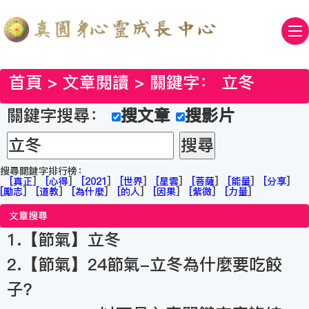
首頁
>
文章閱讀
> 關鍵字：
立冬
關鍵字搜尋：
搜文章
搜影片
搜尋關鍵字排行榜：
[
真正
]
[
心得
]
[
2021
]
[
世界
]
[
星雲
]
[
菩薩
]
[
能量
]
[
分享
]
[
勵志
]
[
道教
]
[
為什麼
]
[
的人
]
[
因果
]
[
紫微
]
[
力量
]
文章搜尋
1.【節氣】立冬
2.【節氣】24節氣-立冬為什麼要吃餃
子？