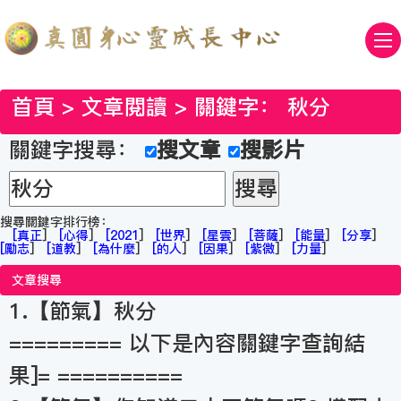
首頁
>
文章閱讀
> 關鍵字：
秋分
關鍵字搜尋：
搜文章
搜影片
搜尋關鍵字排行榜：
[
真正
]
[
心得
]
[
2021
]
[
世界
]
[
星雲
]
[
菩薩
]
[
能量
]
[
分享
]
[
勵志
]
[
道教
]
[
為什麼
]
[
的人
]
[
因果
]
[
紫微
]
[
力量
]
文章搜尋
1.【節氣】秋分
========= 以下是內容關鍵字查詢結
果]= ==========