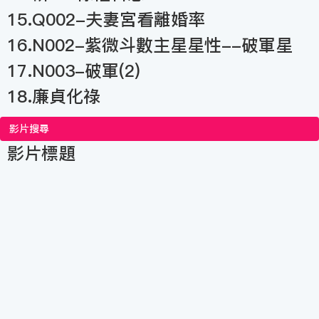
15.Q002-夫妻宮看離婚率
16.N002-紫微斗數主星星性--破軍星
17.N003-破軍(2)
18.廉貞化祿
影片搜尋
影片標題