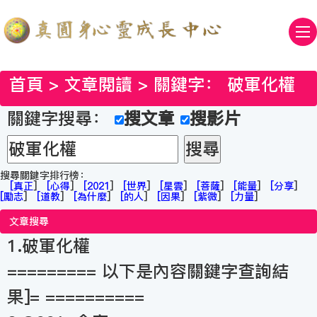
首頁
>
文章閱讀
> 關鍵字：
破軍化權
關鍵字搜尋：
搜文章
搜影片
搜尋關鍵字排行榜：
[
真正
]
[
心得
]
[
2021
]
[
世界
]
[
星雲
]
[
菩薩
]
[
能量
]
[
分享
]
[
勵志
]
[
道教
]
[
為什麼
]
[
的人
]
[
因果
]
[
紫微
]
[
力量
]
文章搜尋
1.破軍化權
========= 以下是內容關鍵字查詢結
果]= ==========