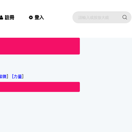
註冊
登入
紫微
]
[
力量
]