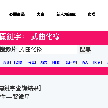
心靈商品
文章
新人知識庫
命理
> 關鍵字：
武曲化祿
搜影片
]
[
菩薩
]
[
能量
]
[
分享
]
[
勵志
]
[
道教
]
[
為什麼
]
[
的人
]
[
因果
]
[
關鍵字查詢結果]= ==========
星性--紫微星