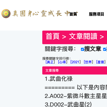
首頁
服務項目
首頁
>
文章閱讀
關鍵字搜尋：
搜文章
搜尋關鍵字排行榜：
[
真正
]
[
心得
]
[
2021
]
[
世界
]
[
星雲
文章搜尋
1.武曲化祿
========= 以下是內容
2.A002-紫微斗數主星
3.D002-武曲星(2)