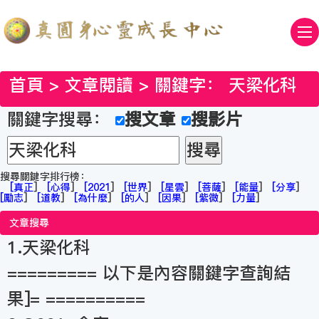
首頁
>
文章閱讀
> 關鍵字：
天梁化科
關鍵字搜尋：
搜文章
搜影片
搜尋關鍵字排行榜：
[
真正
]
[
心得
]
[
2021
]
[
世界
]
[
星雲
]
[
菩薩
]
[
能量
]
[
分享
]
[
勵志
]
[
道教
]
[
為什麼
]
[
的人
]
[
因果
]
[
紫微
]
[
力量
]
文章搜尋
1.天梁化科
========= 以下是內容關鍵字查詢結
果]= ==========