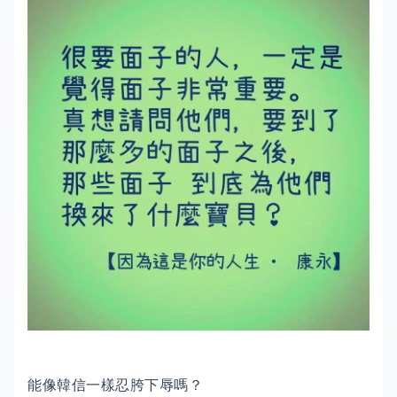
能像韓信一樣忍胯下辱嗎？