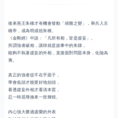
後來燕王朱棣才有機會發動「靖難之變」，舉兵入京
稱帝，成為明成祖朱棣。
《金剛經》中說：「凡所有相，皆是虛妄」。
所謂強者破相，講得就是故事中的朱隸，
能夠不執著虛妄的外相，直接面對問題本身，化險為
夷。
真正的強者從不在乎面子，
學會低頭才能更好地抬頭，
看透虛妄外相才看清本質，
忍一時屈辱換來一世輝煌。
內心強大勝過虛榮的外表