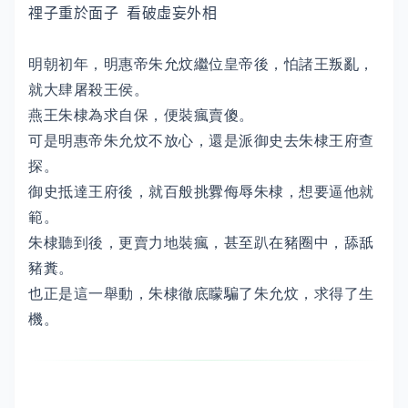
𥚃子重於面子 看破虛妄外相
明朝初年，明惠帝朱允炆繼位皇帝後，怕諸王叛亂，
就大肆屠殺王侯。
燕王朱棣為求自保，便裝瘋賣傻。
可是明惠帝朱允炆不放心，還是派御史去朱棣王府查
探。
御史抵達王府後，就百般挑釁侮辱朱棣，想要逼他就
範。
朱棣聽到後，更賣力地裝瘋，甚至趴在豬圈中，舔舐
豬糞。
也正是這一舉動，朱棣徹底矇騙了朱允炆，求得了生
機。