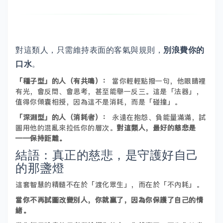
對這類人，只需維持表面的客氣與規則，
別浪費你的
口水
。
「種子型」的人（有共鳴）：
當你輕輕點撥一句，他眼睛裡
有光，會反問、會思考，甚至能舉一反三。這是「法器」，
值得你傾囊相授，因為這不是消耗，而是「碰撞」。
「深淵型」的人（消耗者）：
永遠在抱怨、負能量滿滿，試
圖用他的混亂來拉低你的層次。
對這類人，最好的慈悲是
——保持距離。
結語：真正的慈悲，是守護好自己
的那盞燈
這套智慧的精髓不在於「渡化眾生」，而在於「不內耗」。
當你不再試圖改變別人，你就贏了，因為你保護了自己的情
緒。