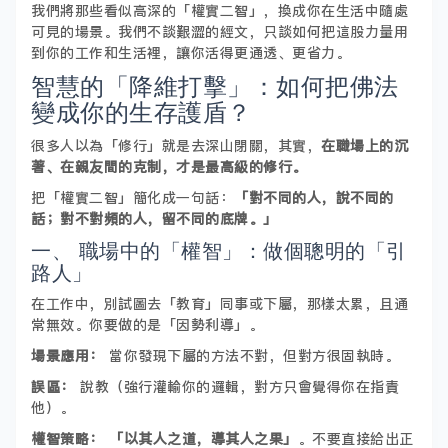
我們將那些看似高深的「權實二智」，換成你在生活中隨處
可見的場景。我們不談艱澀的經文，只談如何把這股力量用
到你的工作和生活裡，讓你活得更通透、更省力。
智慧的「降維打擊」：如何把佛法
變成你的生存護盾？
很多人以為「修行」就是去深山閉關，其實，
在職場上的沉
著、在親友間的克制，才是最高級的修行。
把「權實二智」簡化成一句話：
「對不同的人，說不同的
話；對不對頻的人，留不同的底牌。」
一、 職場中的「權智」：做個聰明的「引
路人」
在工作中，別試圖去「教育」同事或下屬，那樣太累，且通
常無效。你要做的是「因勢利導」。
場景應用：
當你發現下屬的方法不對，但對方很固執時。
誤區：
說教（強行灌輸你的邏輯，對方只會覺得你在指責
他）。
權智策略：
「以其人之道，導其人之果」
。不要直接給出正