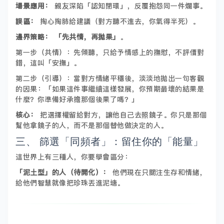
場景應用：
親友深陷「認知閉環」，反覆抱怨同一件爛事。
誤區：
掏心掏肺給建議（對方聽不進去，你氣得半死）。
邊界策略：
「先共情，再拋果」
。
第一步（共情）：先傾聽，只給予情感上的撫慰，不評價對
錯，這叫「安撫」。
第二步（引導）：當對方情緒平穩後，淡淡地拋出一句客觀
的因果：「如果這件事繼續這樣發展，你預期最壞的結果是
什麼？你準備好承擔那個後果了嗎？」
核心：
把選擇權留給對方，讓他自己去照鏡子。你只是那個
幫他拿鏡子的人，而不是那個替他做決定的人。
三、 篩選「同頻者」：留住你的「能量」
這世界上有三種人，你要學會區分：
「泥土型」的人（待開化）：
他們現在只關注生存和情緒，
給他們智慧就像把珍珠丟進泥塘。