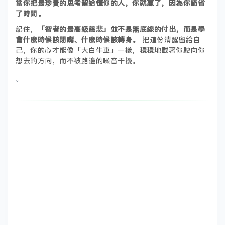
當你把最珍貴的思考留給懂你的人，你就贏了，因為你節省
了時間。
記住，
「智者的最高級慈悲」並不是無底線的付出，而是學
會什麼時候該閉嘴、什麼時候該轉身。
把這份清醒留給自
己，你的心才能像「大白牛車」一樣，穩穩地載著你駛向你
想去的方向，而不被路邊的噪音干擾。
。