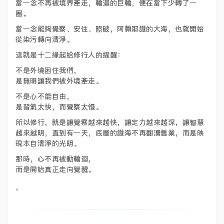
當一念不再被境界牽走，輪迴的巨輪，便在當下少轉了一
圈。
當一念能夠覺察、安住、照破，阿賴耶識的大海，也就開始
從染污轉向清淨。
這就是十二緣起給修行人的提醒：
不是外境困住我們，
是無明讓我們被外境牽走。
不是心不能自由，
是習氣太快，而覺察太慢。
所以修行，就是讓覺察越來越快，讓定力越來越深，讓智慧
越來越明，直到有一天，底層的識海不再翻湧舊業，而是映
現本自清淨的光明。
那時，心不再被動輪迴，
而是開始真正走向覺醒。
。