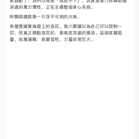
氣啟動了；我們以為是「我放不下」，其實是第八阿賴耶識
深處的業力慣性，正在主導整個身心系統。
阿賴耶識就像一片深不可測的大海。
表層意識像海面上的浪花，第六意識以為自己可以控制一
切，但真正推動浪花的，是海底深處的暗流。這股底層能
量、底層邏輯、底層習性，力量非常巨大。