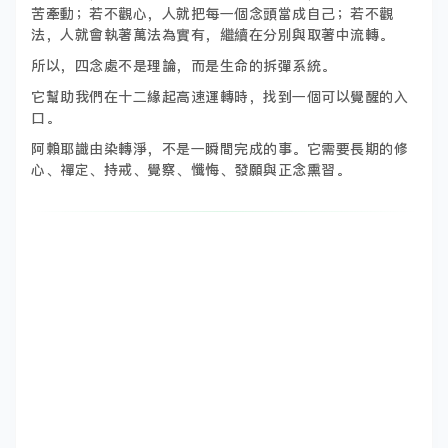
苦牽動；若不觀心，人就把每一個念頭當成自己；若不觀
法，人就會執著萬法為實有，繼續在分別與取著中流轉。
所以，四念處不是理論，而是生命的拆彈系統。
它幫助我們在十二緣起高速運轉時，找到一個可以覺醒的入
口。
阿賴耶識由染轉淨，不是一瞬間完成的事。它需要長期的修
心、禪定、持戒、覺察、懺悔、發願與正念熏習。