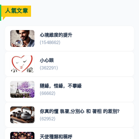
人氣文章
心境維度的提升
(1548662)
小心眼
(362291)
隨緣，惜緣，不攀緣
(66662)
你真的懂 執著,分別心 和 著相 的差別？
(62952)
天使種類和稱呼