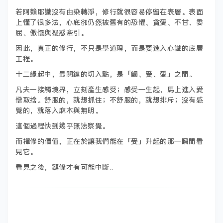
若阿賴耶識沒有由染轉淨，修行就很容易停留在表層。表面
上懂了很多法，心底卻仍然被舊有的恐懼、貪愛、不甘、委
屈、傲慢與疑惑牽引。
因此，真正的修行，不只是學道理，而是要進入心識的底層
工程。
十二緣起中，最關鍵的切入點，是「觸、受、愛」之間。
凡夫一接觸境界，立刻產生感受；感受一生起，馬上進入愛
憎取捨。舒服的，就想抓住；不舒服的，就想排斥；沒有感
覺的，就落入麻木與無明。
這個過程快到幾乎無法察覺。
而禪修的價值，正在於讓我們能在「受」升起的那一瞬間看
見它。
看見之後，鏈條才有可能中斷。