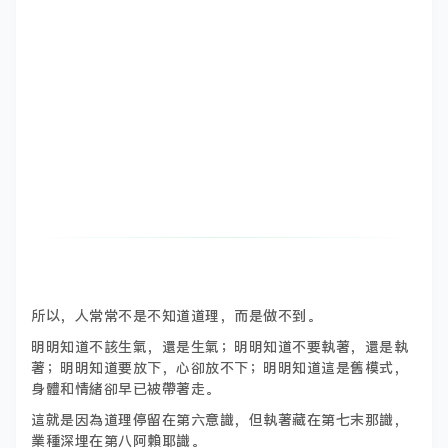
所以，人常常不是不知道道理，而是做不到。
明明知道不該生氣，還是生氣；明明知道不要執著，還是執
著；明明知道要放下，心卻放不下；明明知道這是舊模式，
身體和情緒卻早已被帶著走。
這就是因為道理停留在第六意識，但執著藏在第七末那識，
業種深埋在第八阿賴耶識。