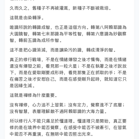
久而久之，舊種子不再被灌溉，新種子不斷被栽培。
這就是由染轉淨。
唯識所說的轉識成智，也正是這個方向。轉第八阿賴耶識為
大圓鏡智，轉第七末那識為平等性智，轉第六意識為妙觀察
智，轉前五識為成所作智。
這不是把心識消滅，而是讓染污的識，轉成清淨的智。
真正的修行戰場，不是在情緒爆發之後才懺悔，而是在情緒
還沒有爆發之前，看見那一粒火星；不是在執著之後才說放
下，而是在愛取剛要成形時，看見那隻正在抓取的手；不是
在痛苦之後才安慰自己，而是在感受剛升起時，就知道它只
是因緣生滅。
這就是禪修為什麼重要。
沒有禪修，心力追不上習氣；沒有定力，覺察進不了底層；
沒有智慧，表層理解敵不過阿賴耶識的大海力量。
所以修行人不能只滿足於懂道理。懂道理只是開始，真正要
修的是在境界中能否覺察，在感受中能否不被牽引，在習氣
中能否不再重演，在無明中能否照出光來。