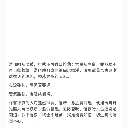
當無明被照破，行就不再盲目推動；當受被覺察，愛取就不
再自動接續；當阿賴耶識開始由染轉淨，底層能量也會逐漸
從輪迴的暗流，轉成覺醒的法流。
心流雖快，覺照更要深。
習氣雖強，定慧終能轉。
阿賴耶識的大海雖然深廣，但若一念正覺升起，便如清明月
光照入萬頃波濤。浪仍會起，風仍會吹，但修行人已經開始
知道：我不是浪，我也不是風，我是能覺知這一切生滅的清
明本心。