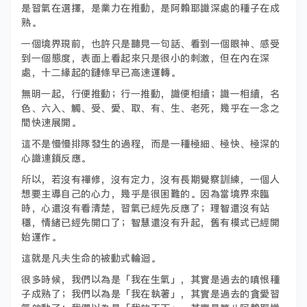
是習氣在選擇，是業力在推動，是阿賴耶識深處的種子在成
熟。
一個境界現前，也許只是聽見一句話、看到一個眼神、感受
到一個態度，表面上看起來只是很小的刺激，但在內在深
處，十二緣起的鏈條早已高速運轉。
無明一起，行便推動；行一推動，識便相續；識一相續，名
色、六入、觸、受、愛、取、有、生、老死，幾乎在一念之
間快速展開。
這不是慢慢排隊發生的過程，而是一種極細、極快、極深的
心識連鎖反應。
所以，若沒有禪修，沒有定力，沒有長期覺察訓練，一個人
想要主導自己的心力，幾乎是很困難的。因為當境界來臨
時，心還沒有看清楚，習氣已經先反應了；理智還沒有站
穩，情緒已經先開口了；智慧還沒有升起，舊有模式已經開
始運作。
這就是凡夫生命的被動式輪迴。
很多時候，我們以為是「我在生氣」，其實是過去的嗔恨種
子成熟了；我們以為是「我在執著」，其實是過去的貪愛習