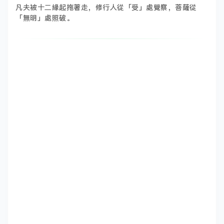
凡夫被十二緣起拖著走，修行人從「受」處覺察，菩薩從
「無明」處照破。