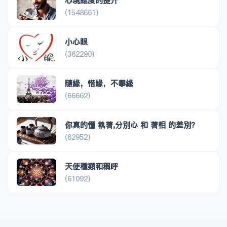
心境維度的提升
(1548661)
小心眼
(362290)
隨緣，惜緣，不攀緣
(66662)
你真的懂 執著,分別心 和 著相 的差別？
(62952)
天使種類和稱呼
(61092)