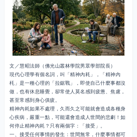
文／慧昭法師（佛光山叢林學院男眾學部院長）
現代心理學有個名詞，叫「精神內耗」，「精神內
枆」是一種心理的「拉鋸戰」，即使自己什麼事都沒
做，也有休息睡覺，卻常使人莫名感到疲憊、焦慮，
甚至常感到身心俱疲。
精神內耗如果不處理，久而久之可能就會造成各種身
心疾病，嚴重一點，可能還會造成人世間的悲劇！如
何停止精神內耗？只有兩個字：「接受」。
一、接受任何事情的發生：世間無常，什麼事情都可