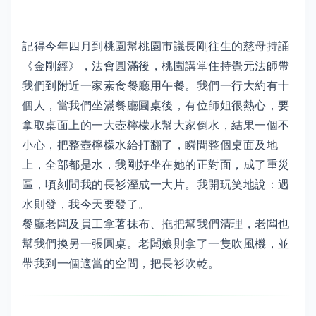
記得今年四月到桃園幫桃園市議長剛往生的慈母持誦
《金剛經》，法會圓滿後，桃園講堂住持覺元法師帶
我們到附近一家素食餐廳用午餐。我們一行大約有十
個人，當我們坐滿餐廳圓桌後，有位師姐很熱心，要
拿取桌面上的一大壺檸檬水幫大家倒水，結果一個不
小心，把整壺檸檬水給打翻了，瞬間整個桌面及地
上，全部都是水，我剛好坐在她的正對面，成了重災
區，頃刻間我的長衫溼成一大片。我開玩笑地說：遇
水則發，我今天要發了。
餐廳老闆及員工拿著抹布、拖把幫我們清理，老闆也
幫我們換另一張圓桌。老闆娘則拿了一隻吹風機，並
帶我到一個適當的空間，把長衫吹乾。