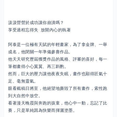
汲汲營營於成功讓你崩潰嗎？
享受過程忘得失 放開內心的執著
阿泰是一位極有天賦的年輕畫家，為了拿金牌、一舉
成名，他閉關一年準備參賽作品。
他天天研究歷屆獲獎作品的風格、評審的喜好，每一
筆都畫得小心翼翼、再三斟酌。
然而，巨大的壓力讓他夜夜失眠，畫作也顯得匠氣十
足、毫無靈氣。
眼看截稿日將至，他絕望地撕毀了所有畫作，索性跑
到大自然中放空。
看著漫天晚霞與奔跑的孩童，他心中一動，忘記了比
賽，只是單純因為快樂而揮灑塗墨。