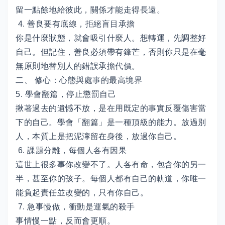
留一點餘地給彼此，關係才能走得長遠。
4. 善良要有底線，拒絕盲目承擔
你是什麼狀態，就會吸引什麼人。想轉運，先調整好
自己。但記住，善良必須帶有鋒芒，否則你只是在毫
無原則地替別人的錯誤承擔代價。
二、 修心：心態與處事的最高境界
5. 學會翻篇，停止懲罰自己
揪著過去的遺憾不放，是在用既定的事實反覆傷害當
下的自己。學會「翻篇」是一種頂級的能力。放過別
人，本質上是把泥濘留在身後，放過你自己。
6. 課題分離，每個人各有因果
這世上很多事你改變不了。人各有命，包含你的另一
半，甚至你的孩子。每個人都有自己的軌道，你唯一
能負起責任並改變的，只有你自己。
7. 急事慢做，衝動是運氣的殺手
事情慢一點，反而會更順。