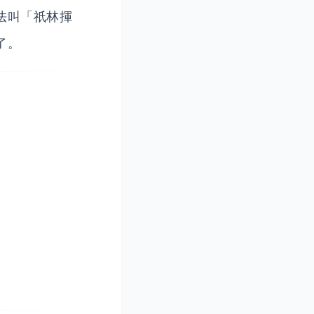
法叫「祇林揮
了。