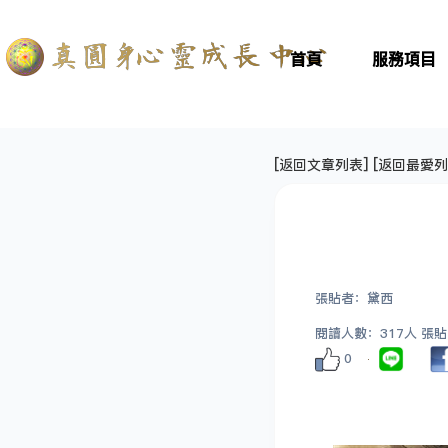
首頁
服務項目
[
返回文章列表
] [
返回最愛列
張貼者：黛西
閱讀人數：317人 張貼日期
0