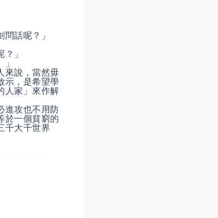
劍問話呢？」
呢？」
。」
人來說，當然毋
啟示，是希望學
的人家」來作解
必進攻也不用防
等於一個貧窮的
三千大千世界