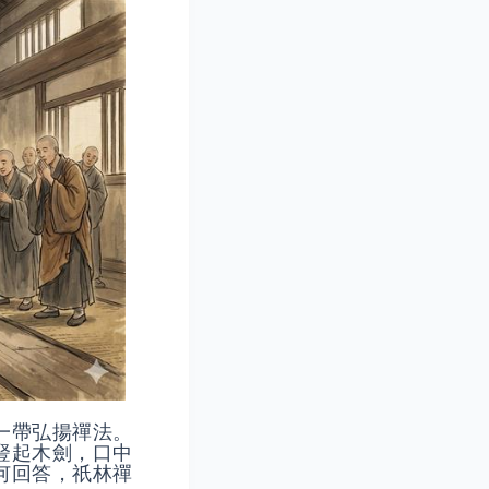
一帶弘揚禪法。
豎起木劍，口中
何回答，祇林禪