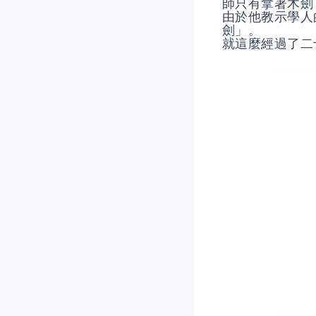
師只有拿著木劍
由於他教示學人
劍」。
就這麼經過了二