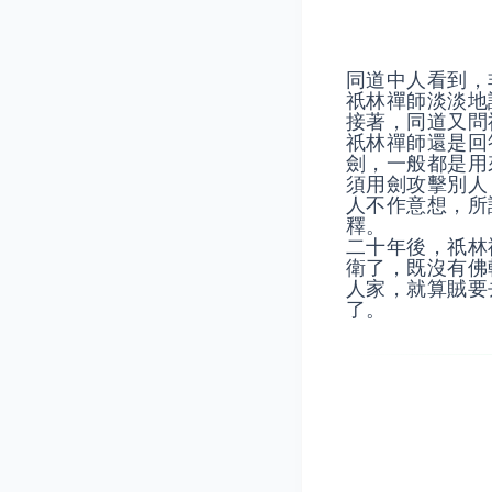
同道中人看到，
祇林禪師淡淡地
接著，同道又問
祇林禪師還是回
劍，一般都是用
須用劍攻擊別人
人不作意想，所
釋。
二十年後，祇林
衛了，既沒有佛
人家，就算賊要
了。