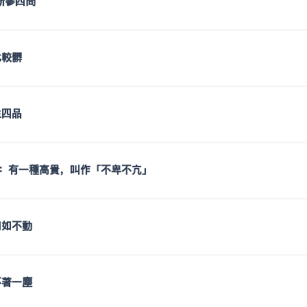
新參四問
比較髒
生四品
：有一種高貴，叫作「不卑不亢」
如如不動
不著一塵