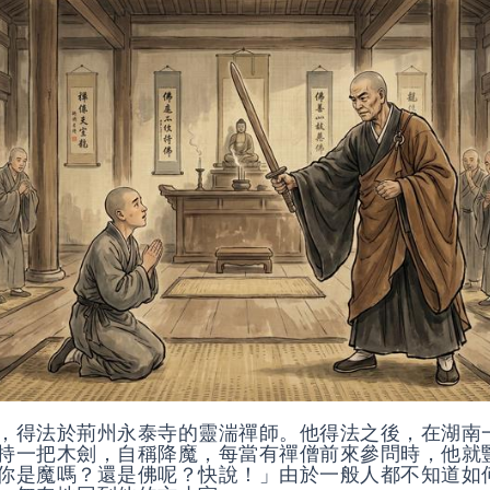
，得法於荊州永泰寺的靈湍禪師。他得法之後，在湖南
持一把木劍，自稱降魔，每當有禪僧前來參問時，他就
你是魔嗎？還是佛呢？快說！」由於一般人都不知道如