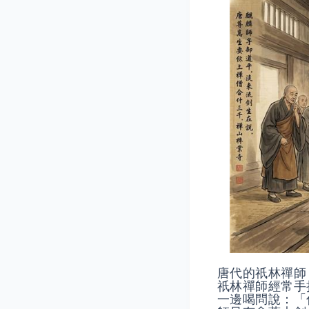
唐代的祇林禪師
祇林禪師經常手
一邊喝問說：「