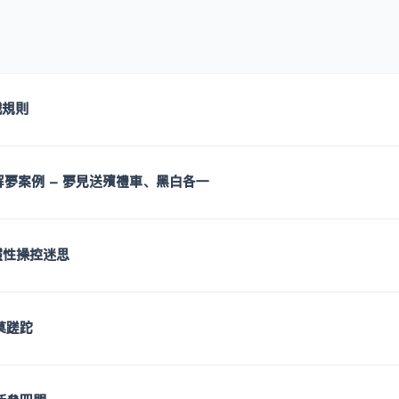
戲規則
公解夢案例 - 夢見送殯禮車、黑白各一
 靈性操控迷思
莫蹉跎