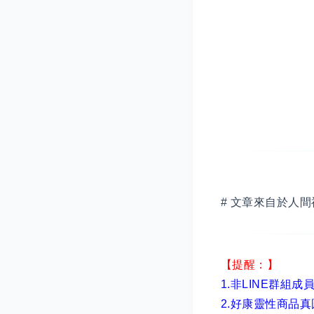
# 文章來自於人間
【提醒：】
1.非LINE群組成
2.
好康靈性商品真