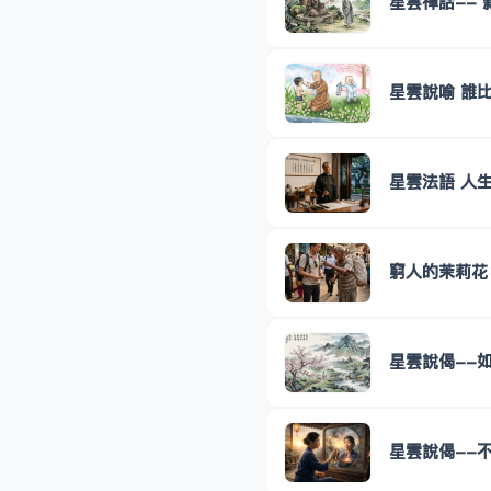
星雲禪話-- 
星雲說喻 誰
星雲法語 人
窮人的茉莉花
星雲說偈--
星雲說偈--