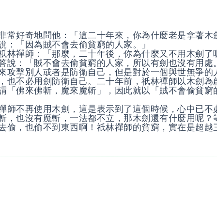
非常好奇地問他：「這二十年來，你為什麼老是拿著木
說：「因為賊不會去偷貧窮的人家。」
祇林禪師：「那麼，二十年後，你為什麼又不用木劍了
答說：「賊不會去偷貧窮的人家，所以有劍也沒有用處
來攻擊別人或者是防衛自己，但是對於一個與世無爭的
，也不必用劍防衛自己。二十年前，祇林禪師以木劍為
謂「佛來佛斬，魔來魔斬」，因此就以「賊不會偷貧窮
禪師不再使用木劍，這是表示到了這個時候，心中已不
斬，也沒有魔斬，一法都不立，那木劍還有什麼用呢？
去偷，也偷不到東西啊！祇林禪師的貧窮，實在是超越