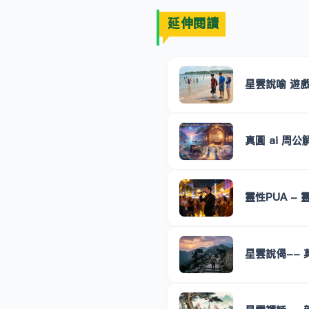
延伸閱讀
星雲說喻 遊
真圓 ai 周
靈性PUA -
星雲說偈-- 