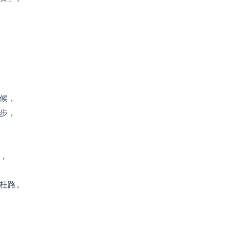
候，
步，
，
枉路。