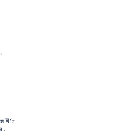
」，
，
，
奏同行，
亂，