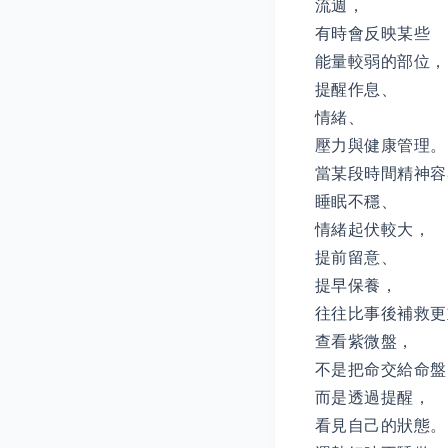
流週，
有時會反映某些
能量較弱的部位，
提醒作息、
情緒、
壓力與健康管理。
當某段時間精神容
睡眠不穩、
情緒起伏較大，
提前留意、
提早保養，
往往比事後補救更
查看紫微盤，
不是把命交給命盤
而是透過提醒，
看見自己的狀態。