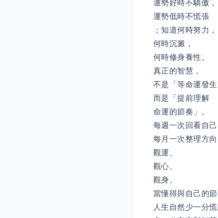
運勢好時不驕傲，
運勢低時不慌張
；知道何時努力，
何時沉澱，
何時修身養性。
真正的智慧，
不是「等命運發生
而是「提前理解
命運的節奏」。
每週一次回看自己
每月一次整理方向
觀運、
觀心、
觀身。
當懂得與自己的節
人生自然少一分慌