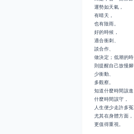
運勢如天氣，
有晴天，
也有陰雨。
好的時候，
適合衝刺、
談合作、
做決定；低潮的時
則提醒自己放慢腳
少衝動、
多觀察。
知道什麼時間該進
什麼時間該守，
人生便少走許多冤
尤其在身體方面，
更值得重視。