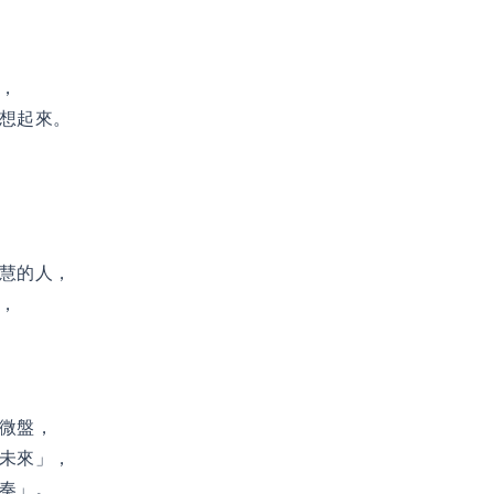
，
想起來。
慧的人，
，
微盤，
未來」，
奏」。