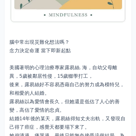
腦中常出現災難化想法嗎？
念力決定命運 當下即新起點
美國著明的心理治療專家露易絲. 海，自幼父母離
異，5歲被鄰居性侵，15歲輟學打工，
後來，露易絲好不容易憑藉自己的努力成為模特兒，
和相愛的人結婚。
露易絲以為愛情會長久，但她還是低估了人心的善
變，高估了愛情的忠貞。
結婚14年後的某天，露易絲得知丈夫出軌，又發現自
己得了癌症，感覺天都要塌下來了。
她崩潰過，痛哭過，最後只能無奈接受這個結局，為