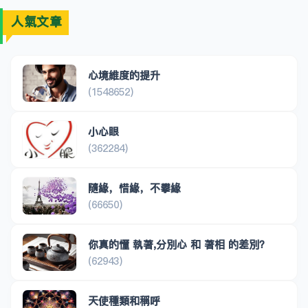
人氣文章
心境維度的提升
(1548652)
小心眼
(362284)
隨緣，惜緣，不攀緣
(66650)
你真的懂 執著,分別心 和 著相 的差別？
(62943)
天使種類和稱呼