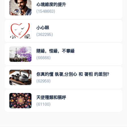
心境維度的提升
(1548663)
小心眼
(362295)
隨緣，惜緣，不攀緣
(66666)
你真的懂 執著,分別心 和 著相 的差別？
(62959)
天使種類和稱呼
(61100)