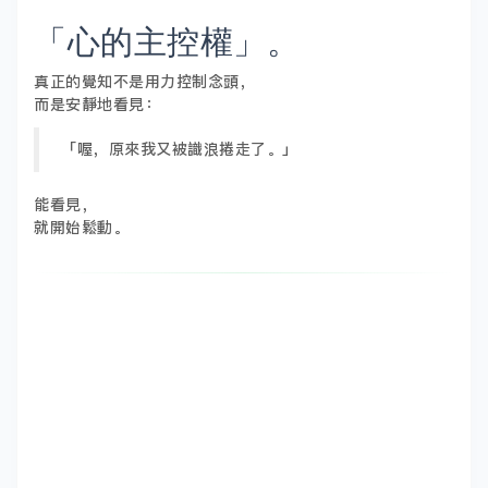
「心的主控權」。
真正的覺知不是用力控制念頭，
而是安靜地看見：
「喔，原來我又被識浪捲走了。」
能看見，
就開始鬆動。