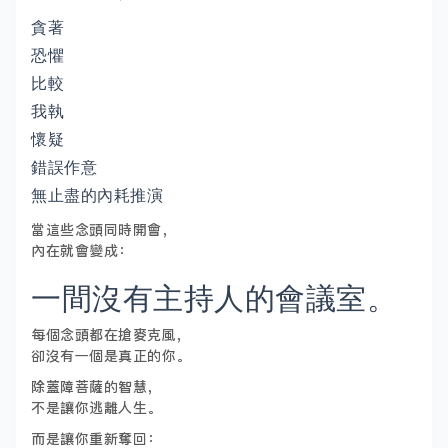
貪著
恐懼
比較
我執
懷疑
錯誤作意
無止盡的內耗推演
當這些念頭同時開會，
內在就會變成：
一間沒有主持人的會議室。
每個念頭都在搶麥克風，
卻沒有一個是真正的你。
除蓋障菩薩的智慧，
不是讓你逃離人生。
而是讓你重新奪回：