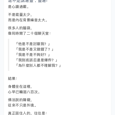
這不是講通靈，靈通!
是心識過載。
不是能量太少，
而是內在背景噪音太大。
很多人的腦袋，
像同時開了二十個聊天室：
「他是不是討厭我？」
「我是不是又做錯了？」
「我是不是不夠好？」
「我到底該忍還是爆炸？」
「為什麼別人都不理解我？」
結果：
身體坐在這裡，
心早已輪迴八百次。
佛法說的障礙，
從來不只是外境。
真正困住人的，往往是：