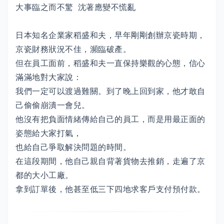
大事臨之而不驚 沈著應變不慌亂
日本知名企業家稻盛和夫，早年剛剛創辦京瓷時期，
京瓷財務狀況不佳，瀕臨破產。
但在員工面前，稻盛和夫一直保持樂觀的心態，信心
滿滿地對大家說：
我們一定可以渡過難關。到了晚上回到家，他才敢自
己偷偷崩潰一會兒。
他沒有把負面情緒傳給自己的員工，而是用最正面的
姿態給大家打氣，
也給自己爭取解決問題的時間。
在這段期間，他自己親自背著貨物去推銷，走遍了京
都的大小工廠。
拿到訂單後，他甚至低三下四地求客戶支付預付款。