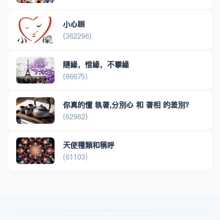
小心眼
(362296)
隨緣，惜緣，不攀緣
(66675)
你真的懂 執著,分別心 和 著相 的差別？
(62962)
天使種類和稱呼
(61103)