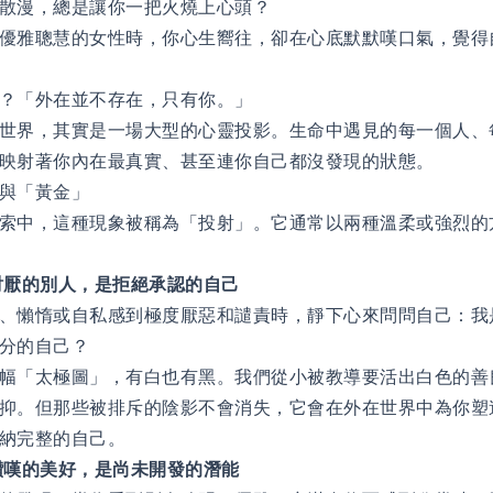
散漫，總是讓你一把火燒上心頭？
優雅聰慧的女性時，你心生嚮往，卻在心底默默嘆口氣，覺得
？「外在並不存在，只有你。」
世界，其實是一場大型的心靈投影。生命中遇見的每一個人、
映射著你內在最真實、甚至連你自己都沒發現的狀態。
與「黃金」
索中，這種現象被稱為「投射」。它通常以兩種溫柔或強烈的
討厭的別人，是拒絕承認的自己
、懶惰或自私感到極度厭惡和譴責時，靜下心來問問自己：我
分的自己？
幅「太極圖」，有白也有黑。我們從小被教導要活出白色的善
抑。但那些被排斥的陰影不會消失，它會在外在世界中為你塑
納完整的自己。
讚嘆的美好，是尚未開發的潛能