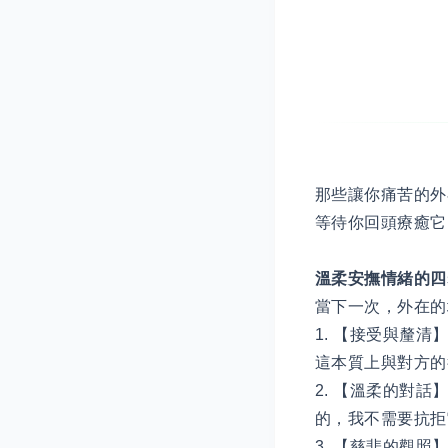
那些讓你痛苦的外
等待你回頭療癒它
溫柔安撫情緒的四
當下一次，外在的
1. 【接受與釐
這本質上與對方的
2. 【溫柔的對
的，我不需要抗拒
3. 【慈悲的觀