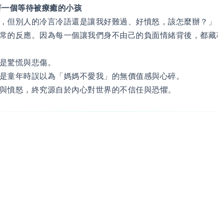
著一個等待被療癒的小孩
，但別人的冷言冷語還是讓我好難過、好憤怒，該怎麼辦？」
常的反應。因為每一個讓我們身不由己的負面情緒背後，都藏
是驚慌與悲傷。
是童年時誤以為「媽媽不愛我」的無價值感與心碎。
與憤怒，終究源自於內心對世界的不信任與恐懼。