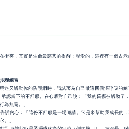
在衝突，其實是生命最慈悲的提醒：親愛的，這裡有一個古老
步驟練習
境遇又觸動你的防護網時，請試著為自己做這四個深呼吸的練
清】 承認當下的不舒服。在心底對自己說：「我的舊傷被觸動了
行為無關。」
話】告訴內心：「這份不舒服是一場邀請。它是來幫助我成長的
它。」
照】找到身體此時最緊繃或疼痛的部位（例如胸口），把深長、