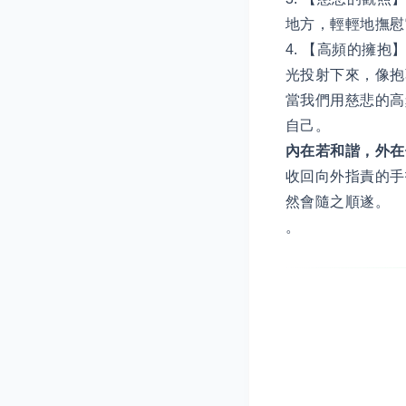
地方，輕輕地撫慰
4. 【高頻的擁
光投射下來，像抱
當我們用慈悲的高
自己。
內在若和諧，外在
收回向外指責的手
然會隨之順遂。
。