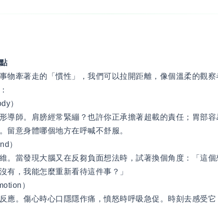
點
事物牽著走的「慣性」，我們可以拉開距離，像個溫柔的觀察
：
dy）
形導師。肩膀經常緊繃？也許你正承擔著超載的責任；胃部容
。留意身體哪個地方在呼喊不舒服。
nd）
維。當發現大腦又在反芻負面想法時，試著換個角度：「這個
沒有，我能怎麼重新看待這件事？」
tion）
反應。傷心時心口隱隱作痛，憤怒時呼吸急促。時刻去感受它