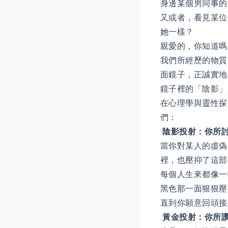
身邊某個男同事的
又或者，看見某位
她一樣？
親愛的，你知道嗎
我們所經歷的物質
面鏡子，正誠實地
鏡子裡的「陰影」
在心理學與靈性探
們：
陰影投射：你所
當你對某人的虛偽
裡，也壓抑了這部
每個人生來都像一
黑色那一面狠狠壓
直到你願意回頭接
黃金投射：你所