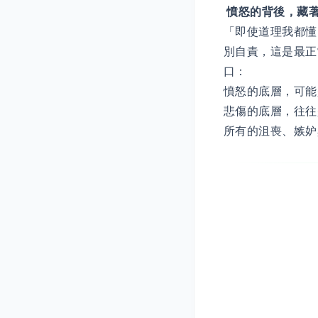
憤怒的背後，藏
「即使道理我都懂
別自責，這是最正
口：
憤怒的底層，可能
悲傷的底層，往往
所有的沮喪、嫉妒