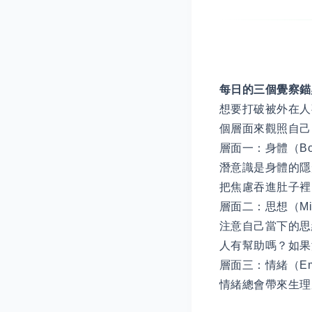
每日的三個覺察錨
想要打破被外在人
個層面來觀照自己
層面一：身體（Bo
潛意識是身體的隱
把焦慮吞進肚子裡
層面二：思想（Mi
注意自己當下的思
人有幫助嗎？如果
層面三：情緒（Emo
情緒總會帶來生理