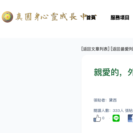
首頁
服務項目
[
返回文章列表
] [
返回最愛列
親愛的，
張貼者：黛西
閱讀人數：333人 張貼日期
0