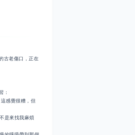
的古老傷口，正在
習：
，這感覺很糟，但
，不是來找我麻煩
緩慢的呼吸帶到那個