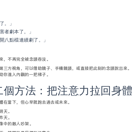
了。」
害者劇本了。」
開八點檔連續劇了。」
來，不再完全被念頭吞沒。
第三方視角，可以借助鏡子、手機鏡頭，或直接把此刻的念頭說出來。
助你進入內觀的一把梯子。
二個方法：把注意力拉回身
體在當下，但心早就跑去過去或未來。
明天。
昨天。
像中的敵人吵架。