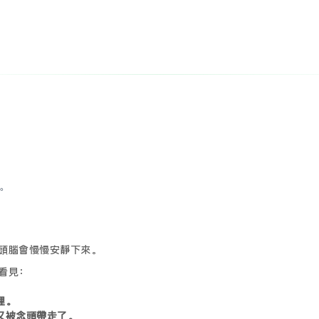
。
頭腦會慢慢安靜下來。
看見：
裡。
又被念頭帶走了。