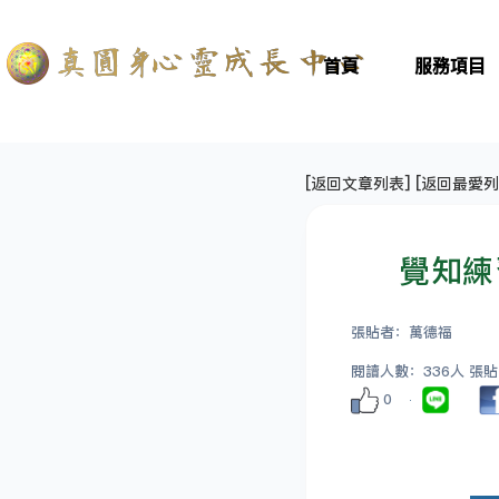
首頁
服務項目
[
返回文章列表
] [
返回最愛列
覺知練
張貼者：萬德福
閱讀人數：336人 張貼日期
0