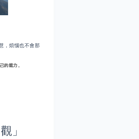
慧，煩惱也不會那
己的能力
。
內觀」