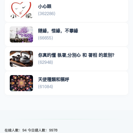
小心眼
(362286)
隨緣，惜緣，不攀緣
(66655)
你真的懂 執著,分別心 和 著相 的差別？
(62948)
天使種類和稱呼
(61084)
在線人數：94 今日總人數：9978