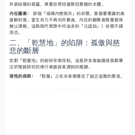
外部紛擾的能量，便會自然地匯聚回意識的本體。
內在圖景：
那個「琉璃內懸明月」的狀態，象徵著意識的高
度解析度。當生命力不再向外散逸，內在的觀察者就會變得
無比清晰，這與現代冥想中所追求的「元認知」）狀態不謀
而合。
二、「乾慧地」的陷阱：孤傲與慈
悲的斷層
您對「乾慧地」的剖析非常深刻，這是許多高智識或長期專
注於理路研究的修行者最容易遇到的瓶頸。
理性的侷限：
「乾慧」之名本身便隱含了缺乏滋潤的意思。