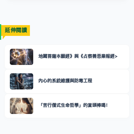
延伸閱讀
地藏菩薩本願經》與《占察善惡業報經>
內心的系統維護與防毒工程
「苦行僧式生命哲學」的當頭棒喝！