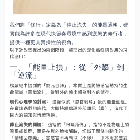
我們將「修行」定義為「停止流失」的能量邏輯，確
實能為許多在現代快節奏環境中感到疲憊的修行者，
提供一種更具實操性的視角。
以下針對您提出的兩個階段，整理出的深化觀察與對應的現
代應用：
一、「能量止損」：從「外攀」到
「逆流」
楞嚴經中提到的「旋元自歸」，本質上是將被感官劫持的生
命能量（意識流），從對外的輸出轉為對內的儲存。
現代心理學的對照：
這類似於「感官剝奪」後的能量重組。
在資訊過載的時代，大腦持續處理外部雜訊（塵），造成了
巨大的認知與情緒耗損。
停止流失的關鍵：
這裡的「根無所偶」，指的不是物理上的
閉眼或離群，而是在與外境接觸時，切斷了那條自動化的
「情緒回應鏈」。當感官不再執取（不緣），原本用於應對