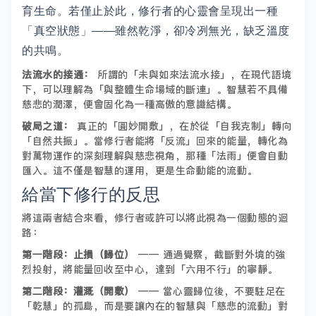
育生命。若僅止於此，修行者的心靈會呈現出一種
「真空狀態」——雖然乾淨，卻冷冽無光，缺乏溫度
的共鳴。
法流水的接通：
所謂的「未與如來法流水接」，在現代語境
下，可以理解為「與整體生命場域的斷連」。智慧若不具備
慈悲的潤澤，便會固化為一種高傲的意識結構。
破局之道：
真正的「圓妙開敷」，在於從「自我克制」轉向
「自然共振」。當修行者能將「反流」回來的能量，轉化為
對萬物運作的深刻理解與慈悲視角，那種「法雨」便會自動
匯入。這不僅是智慧的運用，更是生命動能的流動。
給當下修行的反思
將這兩者結合來看，修行者或許可以將此視為一個動態的迴
路：
第一階段：止損（歸位）
—— 通過覺察，截斷對外境的強
烈投射，將能量回收至中心，達到「六用不行」的寧靜。
第二階段：灌溉（開敷）
—— 當心靈歸位後，不要駐足在
「乾慧」的孤島，而是要讓內在的智慧與「慈悲的流動」對