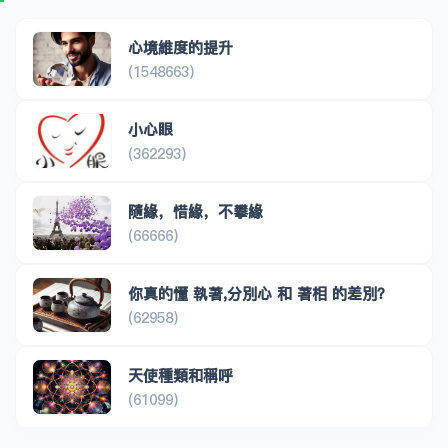
心境維度的提升
(1548663)
小心眼
(362293)
隨緣，惜緣，不攀緣
(66666)
你真的懂 執著,分別心 和 著相 的差別？
(62958)
天使種類和稱呼
(61099)