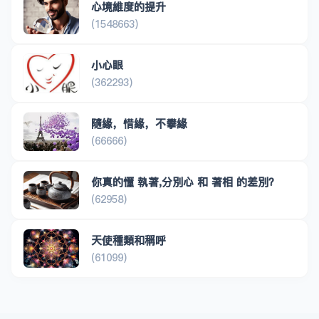
心境維度的提升
(1548663)
小心眼
(362293)
隨緣，惜緣，不攀緣
(66666)
你真的懂 執著,分別心 和 著相 的差別？
(62958)
天使種類和稱呼
(61099)