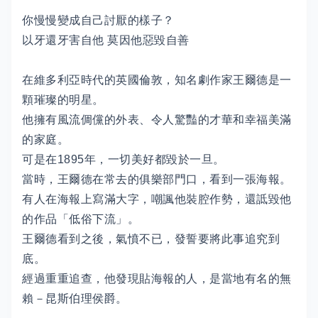
你慢慢變成自己討厭的樣子？
以牙還牙害自他 莫因他惡毀自善
在維多利亞時代的英國倫敦，知名劇作家王爾德是一
顆璀璨的明星。
他擁有風流倜儻的外表、令人驚豔的才華和幸福美滿
的家庭。
可是在1895年，一切美好都毀於一旦。
當時，王爾德在常去的俱樂部門口，看到一張海報。
有人在海報上寫滿大字，嘲諷他裝腔作勢，還詆毀他
的作品「低俗下流」。
王爾德看到之後，氣憤不已，發誓要將此事追究到
底。
經過重重追查，他發現貼海報的人，是當地有名的無
賴－昆斯伯理侯爵。