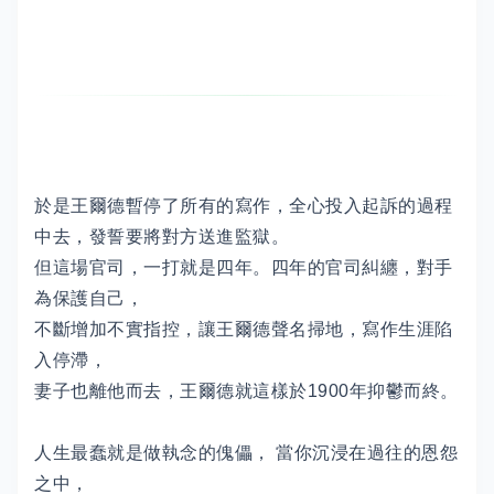
於是王爾德暫停了所有的寫作，全心投入起訴的過程
中去，發誓要將對方送進監獄。
但這場官司，一打就是四年。四年的官司糾纏，對手
為保護自己，
不斷增加不實指控，讓王爾德聲名掃地，寫作生涯陷
入停滯，
妻子也離他而去，王爾德就這樣於1900年抑鬱而終。
人生最蠢就是做執念的傀儡， 當你沉浸在過往的恩怨
之中，