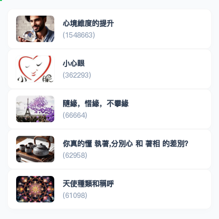
心境維度的提升
(1548663)
小心眼
(362293)
隨緣，惜緣，不攀緣
(66664)
你真的懂 執著,分別心 和 著相 的差別？
(62958)
天使種類和稱呼
(61098)