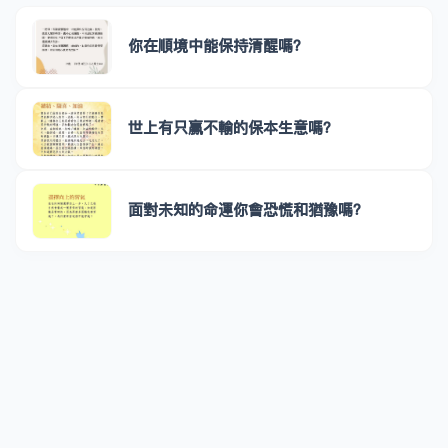
你在順境中能保持清醒嗎？
世上有只贏不輸的保本生意嗎？
面對未知的命運你會恐慌和猶豫嗎？