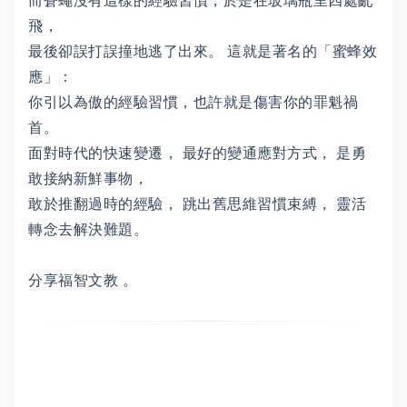
而蒼蠅沒有這樣的經驗習慣，於是在玻璃瓶里四處亂
飛，
最後卻誤打誤撞地逃了出來。 這就是著名的「蜜蜂效
應」：
你引以為傲的經驗習慣，也許就是傷害你的罪魁禍
首。
面對時代的快速變遷， 最好的變通應對方式， 是勇
敢接納新鮮事物，
敢於推翻過時的經驗， 跳出舊思維習慣束縛， 靈活
轉念去解決難題。
分享福智文教 。