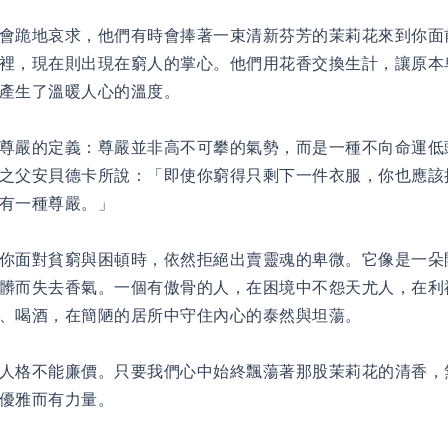
會跪地哀求，他們有時會捧著一束清新芬芳的茉莉花來到你面
裡，現在則出現在窮人的掌心。他們用花香交換生計，讓原本
產生了溫暖人心的溫度。
尊嚴的定義：尊嚴並非高不可攀的氣勢，而是一種不向命運低
之父安貝德卡所說：「即使你窮得只剩下一件衣服，你也應該
有一種尊嚴。」
你面對貧窮與困頓時，依然拒絕出賣靈魂的卑微。它像是一朵
髒而失去香氣。一個有傲骨的人，在困境中不怨天尤人，在利
、喝酒，在簡陋的居所中守住內心的泰然與坦蕩。
人格不能廉價。只要我們心中始終飄蕩著那股茉莉花的清香，
優雅而有力量。