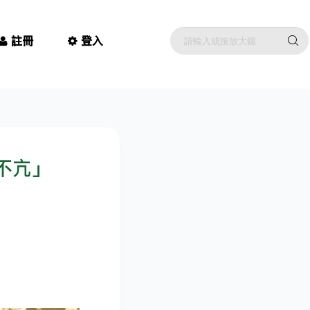
註冊
登入
不亢」