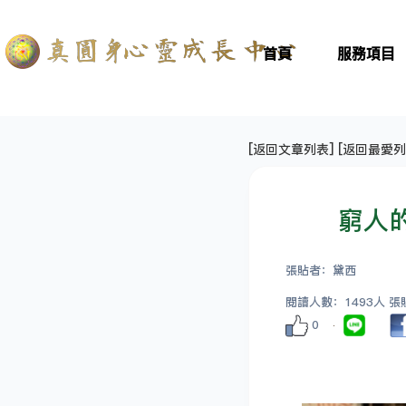
首頁
服務項目
[
返回文章列表
] [
返回最愛列
窮人
張貼者：黛西
閱讀人數：1493人 張貼日
0