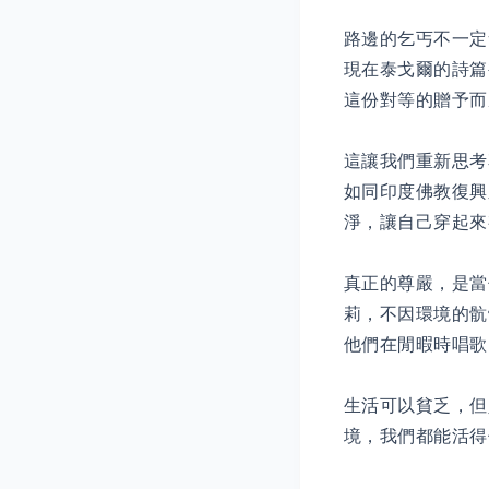
路邊的乞丐不一定
現在泰戈爾的詩篇
這份對等的贈予而
這讓我們重新思考
如同印度佛教復興
淨，讓自己穿起來
真正的尊嚴，是當
莉，不因環境的骯
他們在閒暇時唱歌
生活可以貧乏，但
境，我們都能活得