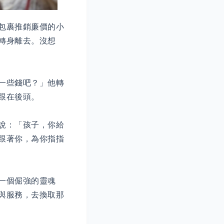
包裹推銷廉價的小
轉身離去。沒想
一些錢吧？」他轉
跟在後頭。
說：「孩子，你給
跟著你，為你指指
一個倔強的靈魂
與服務，去換取那