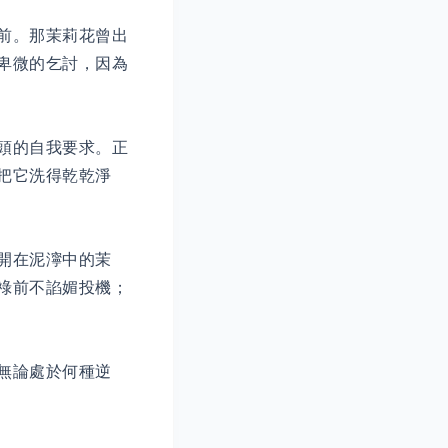
前。那茉莉花曾出
卑微的乞討，因為
頭的自我要求。正
把它洗得乾乾淨
開在泥濘中的茉
祿前不諂媚投機；
無論處於何種逆