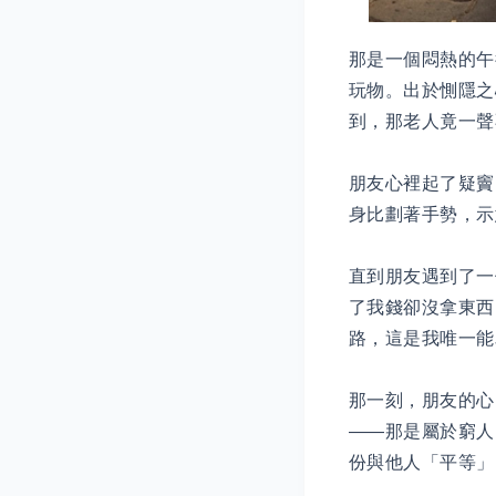
那是一個悶熱的午
玩物。出於惻隱之
到，那老人竟一聲
朋友心裡起了疑竇
身比劃著手勢，示
直到朋友遇到了一
了我錢卻沒拿東西
路，這是我唯一能
那一刻，朋友的心
——那是屬於窮人
份與他人「平等」