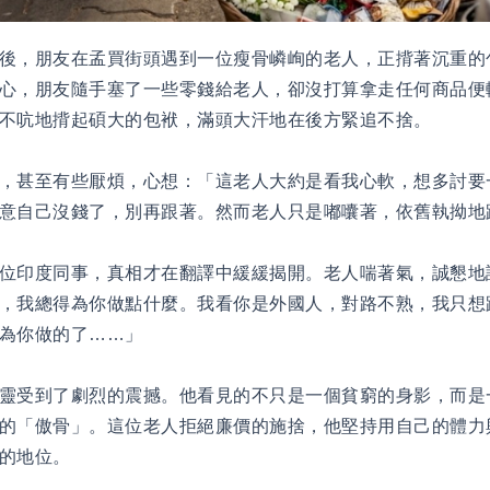
後，朋友在孟買街頭遇到一位瘦骨嶙峋的老人，正揹著沉重的
心，朋友隨手塞了一些零錢給老人，卻沒打算拿走任何商品便
不吭地揹起碩大的包袱，滿頭大汗地在後方緊追不捨。
，甚至有些厭煩，心想：「這老人大約是看我心軟，想多討要
意自己沒錢了，別再跟著。然而老人只是嘟囔著，依舊執拗地
位印度同事，真相才在翻譯中緩緩揭開。老人喘著氣，誠懇地
，我總得為你做點什麼。我看你是外國人，對路不熟，我只想
為你做的了……」
靈受到了劇烈的震撼。他看見的不只是一個貧窮的身影，而是
的「傲骨」。這位老人拒絕廉價的施捨，他堅持用自己的體力
的地位。