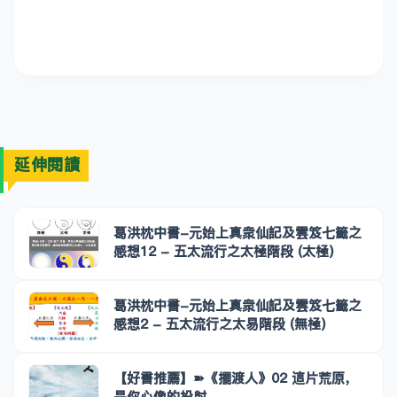
延伸閱讀
葛洪枕中書-元始上真衆仙記及雲笈七籤之
感想12 - 五太流行之太極階段 (太極)
葛洪枕中書-元始上真衆仙記及雲笈七籤之
感想2 - 五太流行之太易階段 (無極)
【好書推薦】➽《擺渡人》02 這片荒原，
是你心像的投射