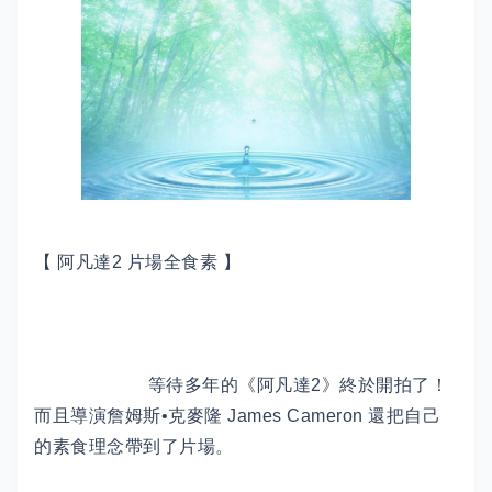
【 阿凡達2 片場全食素 】
等待多年的《阿凡達2》終於開拍了！
而且導演詹姆斯•克麥隆 James Cameron 還把自己
的素食理念帶到了片場。