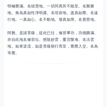
明極覺滿。名燄慧地。一切同異所不能至。名難勝
地。無為真如性淨明露。名現前地。盡真如際。名遠
行地。一真如心。名不動地。發真如用。名善慧地。
阿難。是諸菩薩，從此已往，修習畢功，功德圓滿。
亦自此地名修習位。慈陰妙雲，覆涅槃海。名法雲
地。如來逆流，如是菩薩順行而至，覺際入交。名為
等覺。