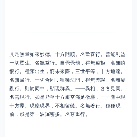
具足無量如來妙德。十方隨順。名歡喜行。善能利益
一切眾生。名饒益行。自覺覺他，得無違拒。名無瞋
恨行。種類出生，窮未來際，三世平等，十方通達。
名無盡行。一切合同，種種法門，得無差誤。名離癡
亂行。則於同中，顯現群異。一一異相，各各見同。
名善現行。如是乃至十方虛空滿足微塵，一一塵中現
十方界。現塵現界，不相留礙。名無著行。種種現
前，咸是第一波羅密多。名尊重行。