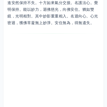
進安然保持不失。十方如來氣分交接。名護法心。覺
明保持。能以妙力，迴佛慈光，向佛安住。猶如雙
鏡，光明相對。其中妙影重重相入。名迴向心。心光
密迴，獲佛常凝無上妙淨。安住無為，得無遺失。