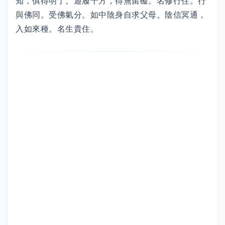
知，俱得明了。遊履十方，得無留礙。名修行住。行
與佛同。受佛氣分。如中陰身自求父母。陰信冥通，
入如來種。名生貴住。