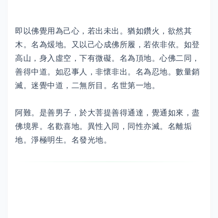
即以佛覺用為己心，若出未出。猶如鑽火，欲然其
木。名為煖地。又以己心成佛所履，若依非依。如登
高山，身入虛空，下有微礙。名為頂地。心佛二同，
善得中道。如忍事人，非懷非出。名為忍地。數量銷
滅。迷覺中道，二無所目。名世第一地。
阿難。是善男子，於大菩提善得通達，覺通如來，盡
佛境界。名歡喜地。異性入同，同性亦滅。名離垢
地。淨極明生。名發光地。