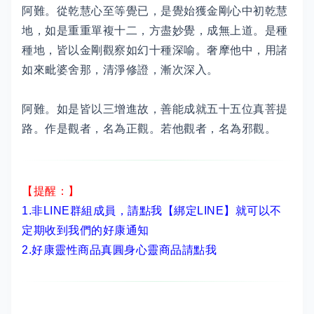
阿難。從乾慧心至等覺已，是覺始獲金剛心中初乾慧
地，如是重重單複十二，方盡妙覺，成無上道。是種
種地，皆以金剛觀察如幻十種深喻。奢摩他中，用諸
如來毗婆舍那，清淨修證，漸次深入。
阿難。如是皆以三增進故，善能成就五十五位真菩提
路。作是觀者，名為正觀。若他觀者，名為邪觀。
【提醒：】
1.非LINE群組成員，
請點我【綁定LINE】
就可以不
定期收到我們的好康通知
2.
好康靈性商品真圓身心靈商品請點我