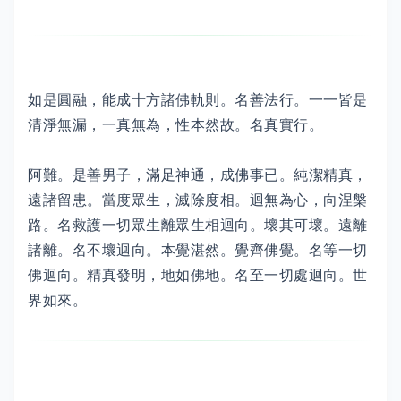
如是圓融，能成十方諸佛軌則。名善法行。一一皆是
清淨無漏，一真無為，性本然故。名真實行。
阿難。是善男子，滿足神通，成佛事已。純潔精真，
遠諸留患。當度眾生，滅除度相。迴無為心，向涅槃
路。名救護一切眾生離眾生相迴向。壞其可壞。遠離
諸離。名不壞迴向。本覺湛然。覺齊佛覺。名等一切
佛迴向。精真發明，地如佛地。名至一切處迴向。世
界如來。