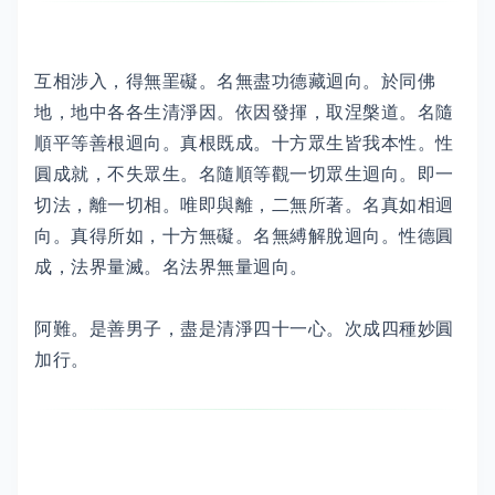
互相涉入，得無罣礙。名無盡功德藏迴向。於同佛
地，地中各各生清淨因。依因發揮，取涅槃道。名隨
順平等善根迴向。真根既成。十方眾生皆我本性。性
圓成就，不失眾生。名隨順等觀一切眾生迴向。即一
切法，離一切相。唯即與離，二無所著。名真如相迴
向。真得所如，十方無礙。名無縛解脫迴向。性德圓
成，法界量滅。名法界無量迴向。
阿難。是善男子，盡是清淨四十一心。次成四種妙圓
加行。