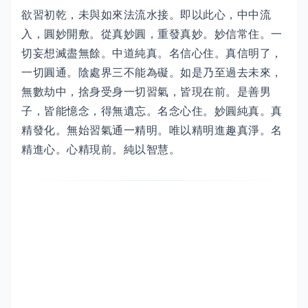
欲習初乾，未與如來法流水接。即以此心，中中流
入，圓妙開敷。從真妙圓，重發真妙。妙信常住。一
切妄想滅盡無餘。中道純真。名信心住。真信明了，
一切圓通。陰處界三不能為礙。如是乃至過去未來，
無數劫中，捨身受身一切習氣，皆現在前。是善男
子，皆能憶念，得無遺忘。名念心住。妙圓純真。真
精發化。無始習氣通一精明。唯以精明進趣真淨。名
精進心。心精現前。純以智慧。