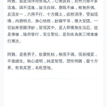
阿難。如是清淨持禁戒人，心無貪婬，於外六塵不多
流逸。因不流逸，旋元自歸。塵既不緣，根無所偶。
反流全一，六用不行。十方國土，皎然清淨。譬如琉
璃，內懸明月。身心快然，妙圓平等，獲大安隱。一
切如來密圓淨妙，皆現其中。是人即獲無生法忍。從
是漸修，隨所發行，安立聖位。是則名為第三增進修
行漸次。
阿難。是善男子。欲愛乾枯，根境不偶。現前殘質，
不復續生。執心虛明，純是智慧。慧性明圓，鎣十方
界。乾有其慧，名乾慧地。