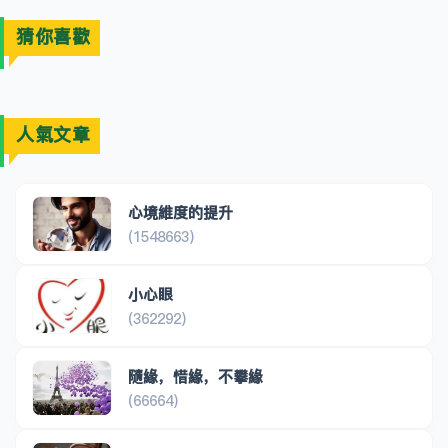
猜你喜歡
人氣文章
心境維度的提升
(1548663)
小心眼
(362292)
隨緣，惜緣，不攀緣
(66664)