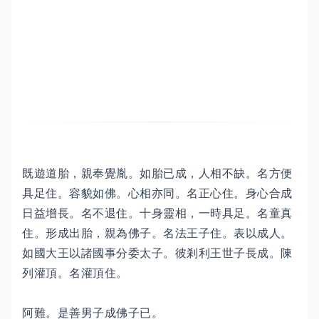
既遊道胎，親奉覺胤。如胎已成，人相不缺。名方便
具足住。容貌如佛。心相亦同。名正心住。身心合成
日益增長。名不退住。十身靈相，一時具足。名童真
住。形成出胎，親為佛子。名法王子住。表以成人。
如國大王以諸國事分委太子。彼剎利王世子長成。陳
列灌頂。名灌頂住。
阿難。是善男子成佛子已。