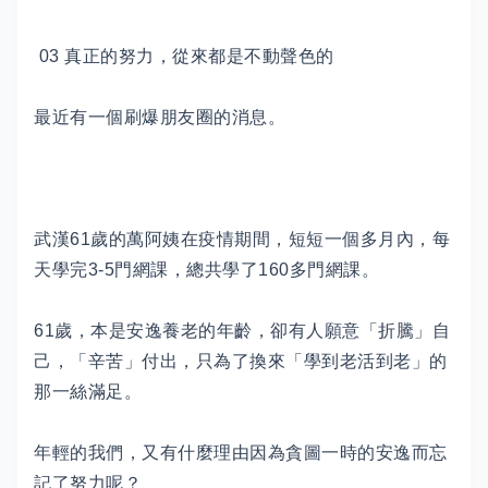
03 真正的努力，從來都是不動聲色的
最近有一個刷爆朋友圈的消息。
武漢61歲的萬阿姨在疫情期間，短短一個多月內，每
天學完3-5門網課，總共學了160多門網課。
61歲，本是安逸養老的年齡，卻有人願意「折騰」自
己，「辛苦」付出，只為了換來「學到老活到老」的
那一絲滿足。
年輕的我們，又有什麼理由因為貪圖一時的安逸而忘
記了努力呢？