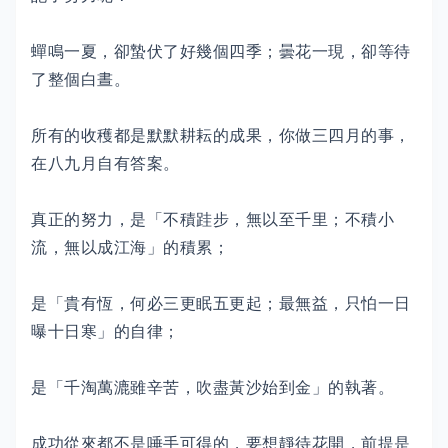
蟬鳴一夏，卻蟄伏了好幾個四季；曇花一現，卻等待
了整個白晝。
所有的收穫都是默默耕耘的成果，你做三四月的事，
在八九月自有答案。
真正的努力，是「不積跬步，無以至千里；不積小
流，無以成江海」的積累；
是「貴有恆，何必三更眠五更起；最無益，只怕一日
曝十日寒」的自律；
是「千淘萬漉雖辛苦，吹盡黃沙始到金」的執著。
成功從來都不是唾手可得的，要想靜待花開，前提是