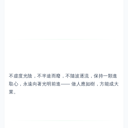
不虛度光陰，不半途而廢，不隨波逐流，保持一顆進
取心，永遠向著光明前進—— 做人應如樹，方能成大
業。