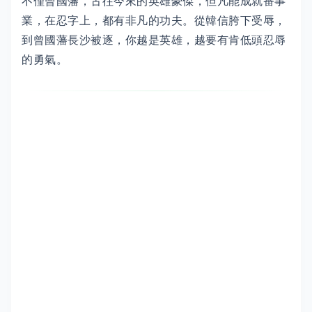
不僅曾國藩，古往今來的英雄豪傑，但凡能成就番事
業，在忍字上，都有非凡的功夫。從韓信胯下受辱，
到曾國藩長沙被逐，你越是英雄，越要有肯低頭忍辱
的勇氣。