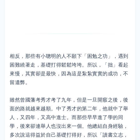
相反，那些有小聰明的人不願下「困勉之功」，遇到
困難繞著走，基礎打得鬆鬆垮垮。所以，「拙」看起
來慢，其實卻是最快，因為這是紮紮實實的成功，不
留遺弊。
雖然曾國藩考秀才考了九年，但是一旦開竅之後，後
面的路就越來越順。中了秀才的第二年，他就中了舉
人，又四年，又高中進士。而那些早早進了學的同
學，後來卻連舉人也沒出來一個。他總結自身經驗，
多次說這得益於自己基礎打得好，所以「讀書立志，