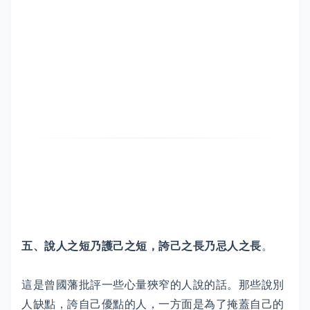
五、說人之短乃護己之短，誇己之長乃忌人之長
。
這是曾國藩批評一些心量狹窄的人說的話。那些說別
人缺點，誇自己優點的人，一方面是為了掩蓋自己的