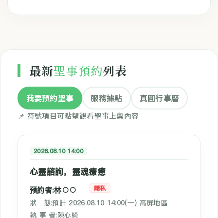
最新
聖事預約
列表
我要預約聖事
服務據點
真圓行事曆
📌 符號項目可點擊觀看聖事上稟內容
2026.08.10 14:00
心靈諮詢，靈魂療癒
隱私
預約者:林○○
狀 態:預計 2026.08.10 14:00(一) 高屏地區
執 事 者:陳心綺