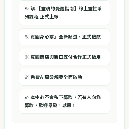
※ 🚀 【靈魂的覺醒指南】線上靈性系
列課程 正式上線
※ 真圓身心靈」全新頻道・正式啟航
※ 真圓商店與街口支付合作正式啟用
※ 免費AI周公解夢全面啟動
※ ​本中心不會私下募款，若有人向您
募款，歡迎舉發，感恩！