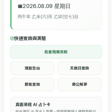
2026.08.09 星期日
丙午年 乙未(六)月 乙卯(廿七)日
快速查詢與測驗
能量階層測驗
理髮吉凶
天赦日查詢
節氣查詢
周公解夢
真圓易經 AI 占卜卡
結合現代 AI 與古人智慧，即時掌握個人運勢與修行