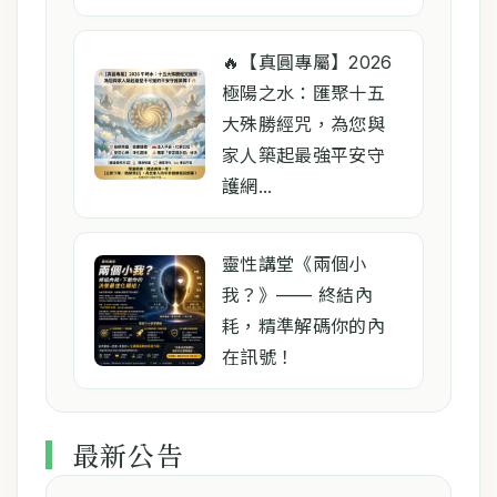
🔥【真圓專屬】2026
極陽之水：匯聚十五
大殊勝經咒，為您與
家人築起最強平安守
護網...
靈性講堂《兩個小
我？》—— 終結內
耗，精準解碼你的內
在訊號！
最新公告