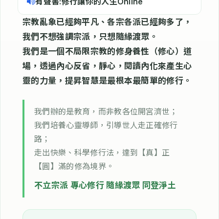
有聲書:修行讓你的人生Online
宗教亂象已經夠平凡、各宗各派已經夠多了，
我們不想強調宗派，只想隨緣渡眾。
我們是一個不局限宗教的修身養性（修心）道
場，透過內心反省，靜心，閱讀內化來產生心
靈的力量，提昇智慧是最根本最簡單的修行。
我們辦的是教育，而非教各位開宮濟世；
我們培養心靈導師，引導世人走正確修行
路；
走出快樂、科學修行法，達到【真】正
【圓】滿的修為境界。
不立宗派 專心修行 隨緣渡眾 同登淨土