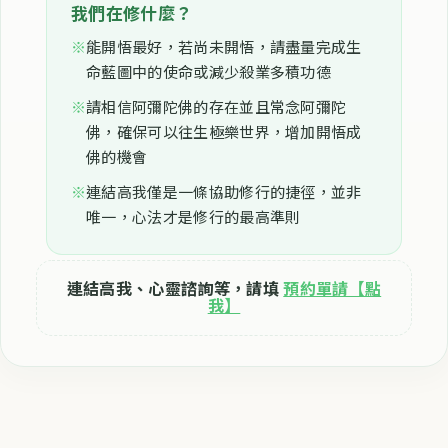
我們在修什麼？
※
能開悟最好，若尚未開悟，請盡量完成生
命藍圖中的使命或減少殺業多積功德
※
請相信阿彌陀佛的存在並且常念阿彌陀
佛，確保可以往生極樂世界，增加開悟成
佛的機會
※
連結高我僅是一條協助修行的捷徑，並非
唯一，心法才是修行的最高準則
連結高我、心靈諮詢等，請填
預約單請【點
我】