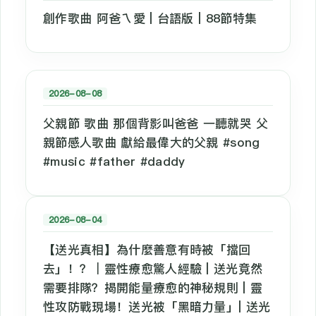
創作歌曲 阿爸ㄟ愛 | 台語版 | 88節特集
2026-08-08
父親節 歌曲 那個背影叫爸爸 一聽就哭 父
親節感人歌曲 獻給最偉大的父親 #song
#music #father #daddy
2026-08-04
【送光真相】為什麼善意有時被「擋回
去」！？｜靈性療愈驚人經驗 | 送光竟然
需要排隊？揭開能量療愈的神秘規則 | 靈
性攻防戰現場！送光被「黑暗力量」| 送光