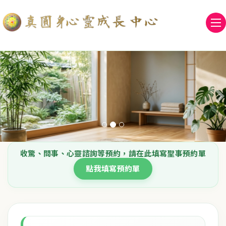
收驚、問事、心靈諮詢等預約，請在此填寫聖事預約單
點我填寫預約單