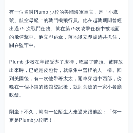
有一位名叫Plumb 少校的美國海軍軍官，是「小鷹
號」航空母艦上的戰鬥機飛行員。他在越戰期間曾經
出過75 次戰鬥任務。就在第75次攻擊任務中被地面
的飛彈擊中。他立即跳傘，落地後立即被越共抓住，
關在監牢中。
Plumb 少校在牢裡受盡了虐待，吃盡了苦頭。被釋放
出來時，已經是皮包骨，就像集中營梩的人一樣。回
到美國後，有一次他帶著太太，開車穿越中西部，傍
晚在一個小鎮的旅館登記後，就到旁邊的一家小餐廳
吃飯。
剛坐下不久，就有一位陌生人走過來跟他說：「你一
定是Plumb少校吧！」